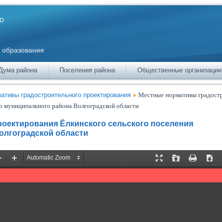
о
 образования
Дума района
Поселения района
Общественные организации
ативы градостроительного проектирования
Местные нормативы градост
о муниципального района Волгоградской области
оектирования Ёлкинского сельского поселения
олгоградской области