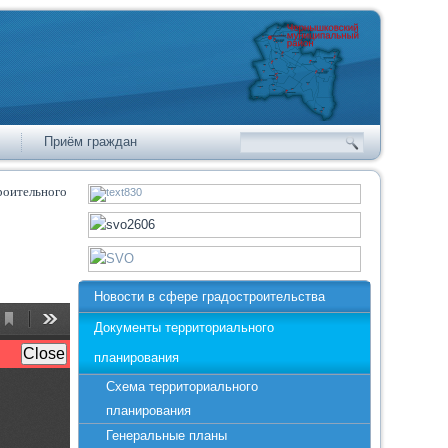
Приём граждан
роительного
Новости в сфере градостроительства
Документы территориального
планирования
Схема территориального
планирования
Генеральные планы