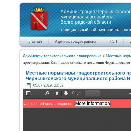
Администрация Чернышковског
муниципального района
Волгоградской области
официальный сайт муниципального
Главная
Администрация района
КСП
Документы территориального планирования
Местные норм
проектирования Ёлкинского сельского поселения Чернышковског
Местные нормативы градостроительного пр
Чернышковского муниципального района В
05.07.2019, 11:32