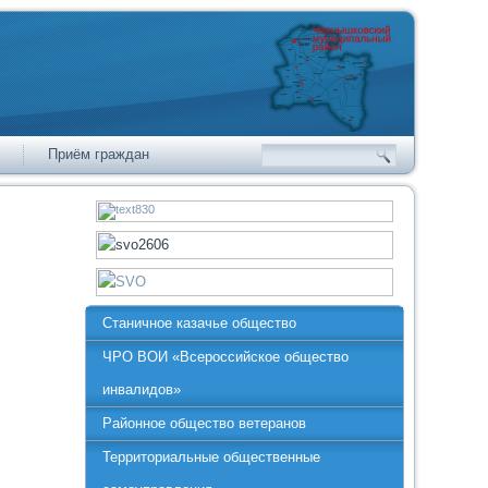
Приём граждан
Станичное казачье общество
ЧРО ВОИ «Всероссийское общество
инвалидов»
Районное общество ветеранов
Территориальные общественные