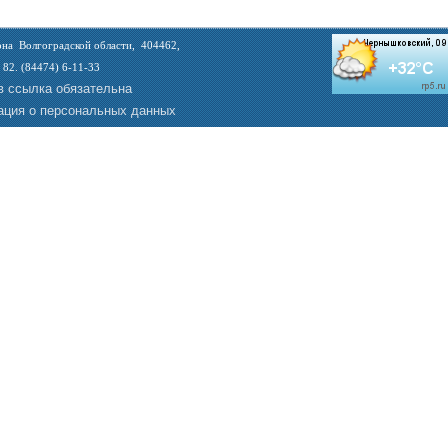
на Волгоградской области, 404462,
 82. (84474) 6-11-33
в ссылка обязательна
ция о персональных данных