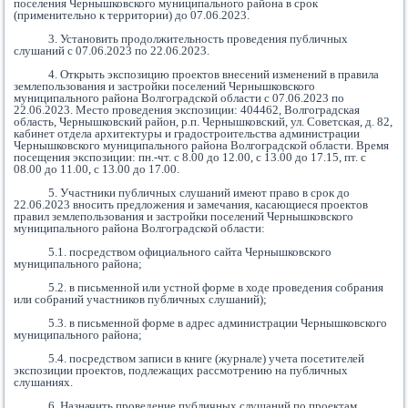
поселения Чернышковского муниципального района в срок
(применительно к территории) до 07.
06
.20
23
.
3. Установить продолжительность проведения публичных
слушаний с 07.
06
.20
23
по 22.06.2023.
4. Открыть экспозицию проектов внесений изменений в правила
землепользования и застройки поселений Чернышковского
муниципального района Волгоградской области с 07.
06
.20
23
по
22.06.2023. Место проведения экспозиции: 404462, Волгоградская
область, Чернышковский район, р.п. Чернышковский, ул. Советская, д. 82,
кабинет отдела архитектуры и градостроительства администрации
Чернышковского муниципального района Волгоградской области. Время
посещения экспозиции: пн.-чт. с 8.00 до 12.00, с 13.00 до 17.15, пт. с
08.00 до 11.00, с 13.00 до 17.00.
5. Участники публичных слушаний имеют право в срок до
22
.06
.2023 вносить предложения и замечания, касающиеся проектов
правил землепользования и застройки поселений Чернышковского
муниципального района Волгоградской области:
5.1. посредством официального сайта Чернышковского
муниципального района;
5.2. в письменной или устной форме в ходе проведения собрания
или собраний участников публичных слушаний);
5.3. в письменной форме в адрес администрации Чернышковского
муниципального района;
5.4. посредством записи в книге (журнале) учета посетителей
экспозиции проектов, подлежащих рассмотрению на публичных
слушаниях.
6. Назначить проведение публичных слушаний по проектам