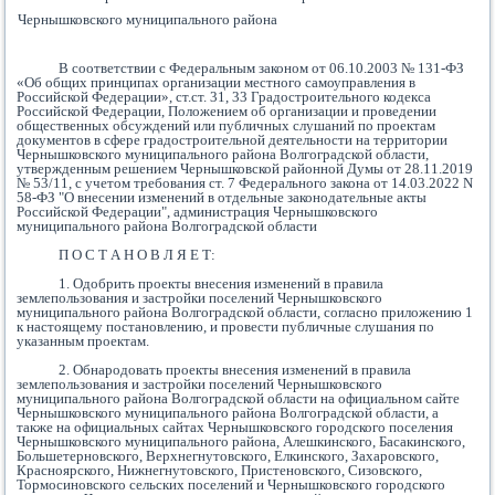
Чернышковского муниципального района
В соответствии с Федеральным законом от 06.10.2003 № 131-ФЗ
«Об общих принципах организации местного самоуправления в
Российской Федерации», ст.ст. 31, 33 Градостроительного кодекса
Российской Федерации, Положением
об организации и проведении
общественных обсуждений или публичных слушаний по проектам
документов в сфере градостроительной деятельности на территории
Чернышковского муниципального района Волгоградской области,
утвержденным решением Чернышковской районной Думы от 28.11.2019
№ 53/11, с учетом требования ст. 7 Федера
льного закона от 14.03.2022
N
58-ФЗ "О внесении изменений в отдельные законодательные акты
Российской Федерации",
администрация Чернышковского
муниципального района Волгоградской области
П О С Т А Н О В Л Я Е Т:
1. Одобрить проекты внесения изменений в правила
землепользования и застройки поселений Чернышковского
муниципального района Волгоградской области, согласно приложению 1
к настоящему постановлению, и провести публичные слушания по
указанным проектам.
2. Обнародовать проекты внесения изменений в правила
землепользования и застройки поселений Чернышковского
муниципального района Волгоградской области
на официальном сайте
Чернышковского муниципального района Волгоградской области, а
также на официальных сайтах Чернышковского городского поселения
Чернышковского муниципального района, Алешкинского, Басакинского,
Большетерновского, Верхнегнутовского, Елкинского, Захаровского,
Красноярского, Нижнегнутовского, Пристеновского, Сизовского,
Тормосиновского сельских поселений и Чернышковского городского