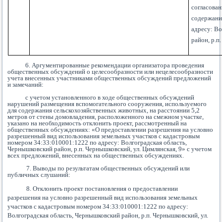
согласован
содержани
адресу: Во
район, р.п
6. Аргументированные рекомендации организатора проведения
общественных обсуждений о целесообразности или нецелесообразности
учета внесенных участниками общественных обсуждений предложений
и замечаний:
с учетом установленного в ходе общественных обсуждений
нарушений размещения вспомогательного сооружения, используемого
для содержания сельскохозяйственных животных, на расстоянии 5,2
метров от стены домовладения, расположенного на смежном участке,
указано на необходимость отклонить проект, рассмотренный на
общественных обсуждениях: «О предоставлении разрешения на условно
разрешенный вид использования земельных участков с кадастровым
номером 34:33:010001:1222 по адресу: Волгоградская область,
Чернышковский район, р.п. Чернышковский, ул. Цимлянская, 9» с учетом
всех предложений, внесенных на общественных обсуждениях.
7. Выводы по результатам общественных обсуждений или
публичных слушаний:
8. Отклонить проект постановления о предоставлении
разрешения на условно разрешенный вид использования земельных
участков с кадастровым номером 34:33:010001:1222 по адресу:
Волгоградская область, Чернышковский район, р.п. Чернышковский, ул.