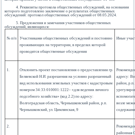
4. Реквизиты протокола общественных обсуждений, на основании
которого подготовлено заключение о результатах общественных
обсуждений: протокол общественных обсуждений от 08.05.2024.
5. Предложения и замечания участников общественных
обсуждений, являющихся:
№ п/п
Участниками общественных обсуждений и постоянно
Иные учас
проживающих на территории, в пределах которой
проводятся общественные обсуждения
1.
Отклонить проект постановления о предоставлении гр.
Рекомендов
Беляевской Н.И. разрешения на условно разрешенный
адресу: Во
вид использования земельных участков с кадастровым
район, р.п
номером 34:33:010001:1222– «для ведения личного
урегулиро
подсобного хозяйства» (код 2.2) по адресу:
вспомогат
Волгоградская область, Чернышковский район, р.п.
возле межи
Чернышковский, ул. Цимлянская, 9
содержани
2.
Рекомендо
районная 