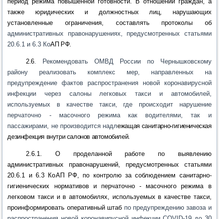
период режима повышенной готовности. В отношении гражд
ан, а
также юридических и должностных лиц, нарушающих
установленные ограничения, составлять протоколы об
административных правонарушениях, предусмотренных статьями
20.6.1 и 6.3 Ко
АП РФ.
2.6
. Рекомендовать ОМВД России по Чернышковскому
району реализовать комплекс мер, направленных на
предупреждение фактов распространения новой коронавирусной
инфекции через салоны легковых такси и автомобилей,
используемых в качестве такси, где происходит нарушение
перчаточно - масочного режима как водителями, так и
пассажирами, не производится надл
ежащая санитарно-гигиеническая
дезинфекция внутри салонов автомобилей.
2.6.1. О проделанной работе по выявлению
административных правонарушений, предусмотренных статьями
20.6.1 и 6.3 Ко
АП РФ, по контролю за соблюдением санитарно-
гигиенических нормативов и перчаточно - масочного режима в
легковом такси и в автомобилях, используемых в качестве такси,
проинформировать
оперативный штаб
по предупреждению завоза и
распространения новой коронавирусной инфекции COVID-19 до 30