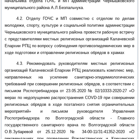
начальника отдела
ГОЧС и МП администрации Чернышковского
муниципального района А.Л.Безпальчука.
4.2.
О
тделу ГОЧС и МП совместно с отделом по делам
молодежи, спорту, культуре и социальной политике администрации
Чернышковского муниципального района
провести рабочую встречу
с представителями м
естных религиозных организаций
Калачевской
Епархии РПЦ по вопросу соблюдения противоэпидемических мер в
ходе подготовки и отправлении религиозных обрядов в храмах
4.3. Рекомендовать руководителям
м
естных религиозных
организаций
Калачевской
Епархии РПЦ реализовать комплекс мер,
направленных на усиление санитарно-эпидемиологических
требований при совершении религиозных обрядо
в, в соответствии с
письмом
Роспотребнадзора от 23.05.2020 № 02/10333-2020-27 «О
мерах по недопущению распространения
COVD-19
при совершении
религиозных обрядов в ходе поэтапного снятия ограничительных
мероприятий» и письмом руководителя Управления
Роспотребнадзора по Волгоградской области - Главного
государственного санитарного врача по Волгоградской области
О.В.Зубаревой от 25.12.2020 № 34-00-11/31-41352-2020 «О
рекомендациях при проведении Рождественских и Крещенских