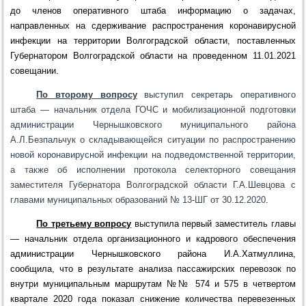
до членов оперативного штаба информацию о
задачах,
направленных на сдерживание
распространения коронавирусной
инфекции на территории
Волгоградской области, поставленных
Губернатором Волгоградской области на проведенном 11.01.2021
совещании.
По второму вопросу
выступил секретарь
оперативного
штаба
— начальник отдела ГОЧС и мобилизационной подготовки
администрации Чернышковского муниципального района
А.Л.Безпальчук
о складывающейся
ситуации по распространению
новой коронавирусной инфекции на подведомственной территории,
а также об исполнении протокола селекторного совещания
заместителя Губернатора Волгоградской области Г.А.Шевцова с
главами муниципальных образований № 13-ШГ от 30.12.2020
.
По третье
му
вопросу
выступила первый заместитель главы
— начальник отдела организационного и кадрового обеспечения
администрации Чернышковского района И.А.Хатмуллина,
сообщила, что в результате анализа пассажирских перевозок
по
внутри муниципальным маршрутам №№ 574 и 575
в четвертом
квартале 2020 года показал снижение количества перевезенных