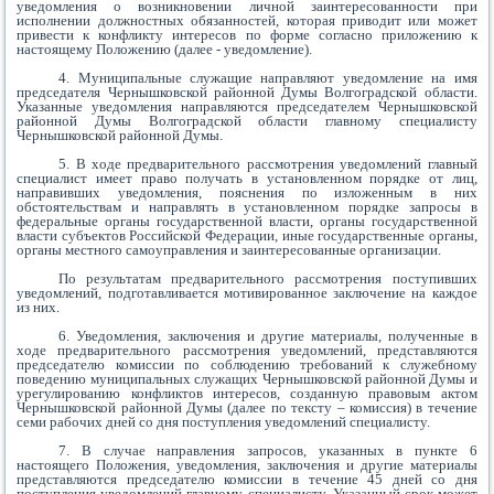
уведомления о возникновении личной заинтересованности при
исполнении должностных обязанностей, которая приводит или может
привести к конфликту интересов по форме согласно приложению к
настоящему Положению (далее - уведомление).
4. Муниципальные служащие направляют уведомление на имя
председателя Чернышковской районной Думы Волгоградской области.
Указанные уведомления направляются председателем Чернышковской
районной Думы Волгоградской области главному специалисту
Чернышковской районной Думы.
5. В ходе предварительного рассмотрения уведомлений главный
специалист имеет право получать в установленном порядке от лиц,
направивших уведомления, пояснения по изложенным в них
обстоятельствам и направлять в установленном порядке запросы в
федеральные органы государственной власти, органы государственной
власти субъектов Российской Федерации, иные государственные органы,
органы местного самоуправления и заинтересованные организации.
По результатам предварительного рассмотрения поступивших
уведомлений, подготавливается мотивированное заключение на каждое
из них.
6. Уведомления, заключения и другие материалы, полученные в
ходе предварительного рассмотрения уведомлений, представляются
председателю комиссии по соблюдению требований к служебному
поведению муниципальных служащих Чернышковской районной Думы и
урегулированию конфликтов интересов, созданную правовым актом
Чернышковской районной Думы (далее по тексту – комиссия) в течение
семи рабочих дней со дня поступления уведомлений специалисту.
7. В случае направления запросов, указанных в пункте 6
настоящего Положения, уведомления, заключения и другие материалы
представляются председателю комиссии в течение 45 дней со дня
поступления уведомлений главному специалисту. Указанный срок может