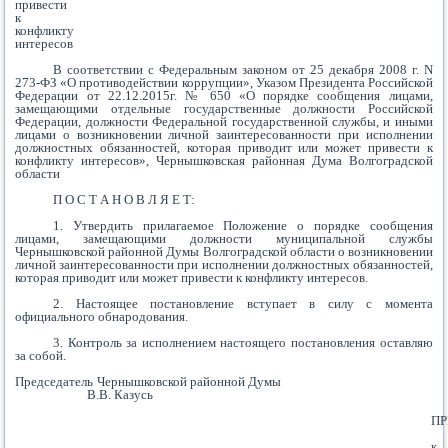
привести
к
конфликту
интересов
В соответствии с Федеральным законом от 25 декабря 2008 г. N
273-ФЗ «О противодействии коррупции», Указом Президента Российской
Федерации от 22.12.2015г. № 650 «О порядке сообщения лицами,
замещающими отдельные государственные должности Российской
Федерации, должности Федеральной государственной службы, и иными
лицами о возникновении личной заинтересованности при исполнении
должностных обязанностей, которая приводит или может привести к
конфликту интересов», Чернышковская районная Дума Волгоградской
области
П О С Т А Н О В Л Я Е Т:
1. Утвердить прилагаемое Положение о порядке сообщения
лицами, замещающими должности муниципальной службы
Чернышковской районной Думы Волгоградской области о возникновении
личной заинтересованности при исполнении должностных обязанностей,
которая приводит или может привести к конфликту интересов.
2. Настоящее постановление вступает в силу с момента
официального обнародования.
3. Контроль за исполнением настоящего постановления оставляю
за собой.
Председатель Чернышковской районной Думы
В.В. Казусь
П
к