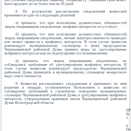
быть продлен, но не более чем на 30 дней.
8. По результатам рассмотрения уведомлений комиссией
принимается одно из следующих решений:
а) признать, что при исполнении должностных обязанностей
лицом, направившим уведомление, конфликт интересов отсутствует;
б) признать, что при исполнении должностных обязанностей
лицом, направившим уведомление, личная заинтересованность приводит
или может привести к конфликту интересов. В этом случае комиссия
рекомендует муниципальному служащему и (или) председателю
Чернышковской районной Думы принять меры по урегулированию
конфликта интересов или по недопущению его возникновения;
в) признать, что лицом, направившим уведомление, не
соблюдались требования об урегулировании конфликта интересов. В
этом случае комиссия рекомендует председателю Чернышковской
районной Думы применить к муниципальному служащему конкретную
меру ответственности.
9. Комиссия рассматривает уведомления и принимает по ним
решения в порядке, установленном Положением о комиссии по
соблюдению требований к служебному поведению муниципальных
служащих Чернышковской районной Думы и урегулированию конфликта
интересов, утвержденным правовым актом Чернышковской районной
Думы Волгоградской области.
П
№
1
к
По