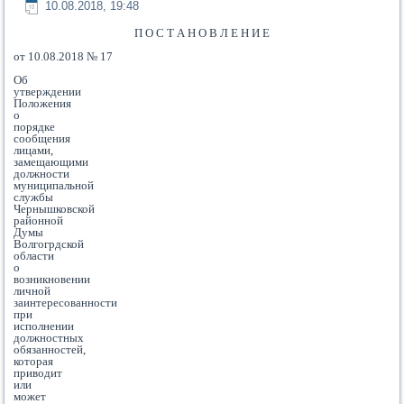
10.08.2018, 19:48
П О С Т А Н О В Л Е Н И Е
от 10.08.2018 № 17
Об
утверждении
Положения
о
порядке
сообщения
лицами,
замещающими
должности
муниципальной
службы
Чернышковской
районной
Думы
Волгогрдской
области
о
возникновении
личной
заинтересованности
при
исполнении
должностных
обязанностей,
которая
приводит
или
может