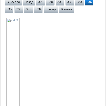
В начало
Назад
329
330
331
332
333
334
335
336
337
338
Вперед
В конец