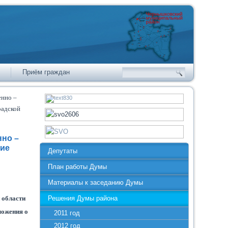
Приём граждан
енно –
радской
нно –
ние
Депутаты
План работы Думы
Материалы к заседанию Думы
 области
Решения Думы района
ложения о
2011 год
2012 год