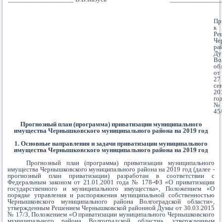
Пр
к
Ре
Че
ра
Ду
Во
об
от
27
се
20
го
№
45
Прогнозный план (программа) приватизации муниципального
имущества Чернышковского муниципального района на 2019 год
1. Основные направления и задачи приватизации муниципального
имущества Чернышковского муниципального района на 2019 год
Прогнозный план (программа) приватизации муниципального
имущества Чернышковского муниципального района на 2019 год (далее -
прогнозный план приватизации) разработан в соответствии с
Федеральным законом от 21.01.2001 года № 178-ФЗ «О приватизации
государственного и муниципального имущества», Положением «О
порядке управления и распоряжения муниципальной собственностью
Чернышковского муниципального района Волгоградской области»,
утвержденным Решением Чернышковской районной Думы от 30.03.2015
№ 17/3, Положением «О приватизации муниципального Чернышковского
муниципального района Волгоградской области», утвержденным