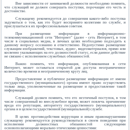
Вне зависимости от занимаемой должности необходимо помнить,
что служащий не должен совершать поступки, порочащие его честь и
достоинство.
Служащему рекомендуется до совершения какого-либо поступка
задуматься о том, как это будет воспринято коллегами по службе, и
прислушаться к их профессиональным советам.
При размещении информации в информационно-
телекоммуникационной сети "Интернет" (далее - сеть Интернет), в том
числе в социальных медиа, в личных целях необходимо подходить к
данному вопросу осознанно и ответственно. Недопустимо размещение
служащим изображений, текстовых, аудио-, видеоматериалов, прямо или
косвенно указывающих на его должностной статус, если данное действие
не связано с исполнением служебных обязанностей.
Важно помнить, что информация, опубликованная в сети
Интернет, может оставаться открытой для доступа неограниченное
количество времени и неограниченному кругу лиц.
Предоставление и публичное размещение информации от имени
государственного (муниципального) органа имеют право осуществлять
только лица, уполномоченные на размещение и предоставление такой
информации.
Служащий должен помнить, что его неэтичный поступок, в том
числе совершенный во внеслужебное время, может повлечь причинение
вреда его репутации, авторитету государственного (муниципального)
органа и в целом государственной (муниципальной) службе.
В целях противодействия коррупции и иным правонарушениям
служащему рекомендуется руководствоваться в своем поведении при
исполнении должностных обязанностей следующими
основополагающими морально-этическими ценностями: