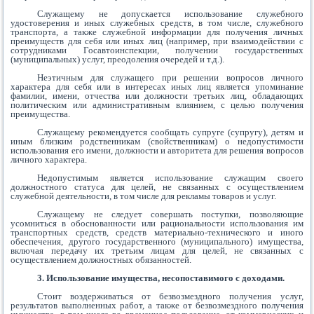
Служащему не допускается использование служебного
удостоверения и иных служебных средств, в том числе, служебного
транспорта, а также служебной информации для получения личных
преимуществ для себя или иных лиц (например, при взаимодействии с
сотрудниками Госавтоинспекции, получении государственных
(муниципальных) услуг, преодоления очередей и т.д.).
Неэтичным для служащего при решении вопросов личного
характера для себя или в интересах иных лиц является упоминание
фамилии, имени, отчества или должности третьих лиц, обладающих
политическим или административным влиянием, с целью получения
преимущества.
Служащему рекомендуется сообщать супруге (супругу), детям и
иным близким родственникам (свойственникам) о недопустимости
использования его имени, должности и авторитета для решения вопросов
личного характера.
Недопустимым является использование служащим своего
должностного статуса для целей, не связанных с осуществлением
служебной деятельности, в том числе для рекламы товаров и услуг.
Служащему не следует совершать поступки, позволяющие
усомниться в обоснованности или рациональности использования им
транспортных средств, средств материально-технического и иного
обеспечения, другого государственного (муниципального) имущества,
включая передачу их третьим лицам для целей, не связанных с
осуществлением должностных обязанностей.
3. Использование имущества, несопоставимого с доходами.
Стоит воздерживаться от безвозмездного получения услуг,
результатов выполненных работ, а также от безвозмездного получения