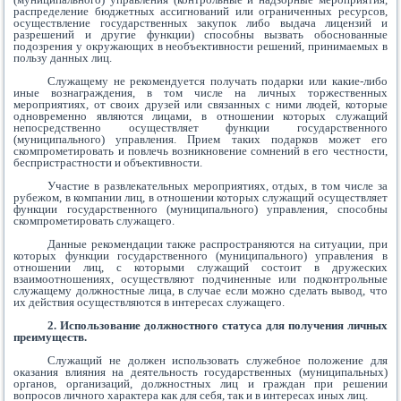
распределение бюджетных ассигнований или ограниченных ресурсов,
осуществление государственных закупок либо выдача лицензий и
разрешений и другие функции) способны вызвать обоснованные
подозрения у окружающих в необъективности решений, принимаемых в
пользу данных лиц.
Служащему не рекомендуется получать подарки или какие-либо
иные вознаграждения, в том числе на личных торжественных
мероприятиях, от своих друзей или связанных с ними людей, которые
одновременно являются лицами, в отношении которых служащий
непосредственно осуществляет функции государственного
(муниципального) управления. Прием таких подарков может его
скомпрометировать и повлечь возникновение сомнений в его честности,
беспристрастности и объективности.
Участие в развлекательных мероприятиях, отдых, в том числе за
рубежом, в компании лиц, в отношении которых служащий осуществляет
функции государственного (муниципального) управления, способны
скомпрометировать служащего.
Данные рекомендации также распространяются на ситуации, при
которых функции государственного (муниципального) управления в
отношении лиц, с которыми служащий состоит в дружеских
взаимоотношениях, осуществляют подчиненные или подконтрольные
служащему должностные лица, в случае если можно сделать вывод, что
их действия осуществляются в интересах служащего.
2. Использование должностного статуса для получения личных
преимуществ.
Служащий не должен использовать служебное положение для
оказания влияния на деятельность государственных (муниципальных)
органов, организаций, должностных лиц и граждан при решении
вопросов личного характера как для себя, так и в интересах иных лиц.