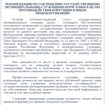
РЕКОМЕНДАЦИИ ПО СОБЛЮДЕНИЮ ГОСУДАРСТВЕННЫМИ
(МУНИЦИПАЛЬНЫМИ) СЛУЖАЩИМИ НОРМ ЭТИКИ В ЦЕЛЯХ
ПРОТИВОДЕЙСТВИЯ КОРРУПЦИИ И ИНЫМ
ПРАВОНАРУШЕНИЯМ
Особый публично-правовой статус государственных
(муниципальных) служащих (далее - служащие), обусловленный
исполнением полномочий государственных органов и органов местного
самоуправления (далее - государственные (муниципальные) органы),
налагает на данную категорию лиц ряд специальных установленных
федеральными законами ограничений, запретов и требований. Принципы
служебного поведения государственных служащих также содержатся в
Указе Президента Российской Федерации от 12 августа 2002 г. N 885 и
Типовом кодексе этики и служебного поведения государственных
служащих Российской Федерации и муниципальных служащих,
одобренном решением президиума Совета при Президенте Российской
Федерации по противодействию коррупции от 23 декабря 2010 г.
(протокол N 21).
Вне зависимости от места и времени служащим необходимо
учитывать, что их поведение должно всецело соответствовать
ограничениям, запретам и требованиям, и не допускать поступков,
способных вызвать сомнения в их честности и порядочности.
Профессиональная деятельность служащих, замещающих
руководящие должности, как правило, носит публичный характер, такие
служащие легко узнаваемы, непосредственно ассоциируются с
государственными (муниципальными) органами, в связи с чем обращают
на себя внимание общества, включая средства массовой информации, в
том числе и во внеслужебное время.
Служащие, замещающие руководящие должности, своим личным
примером формируют правила поведения подчиненных.