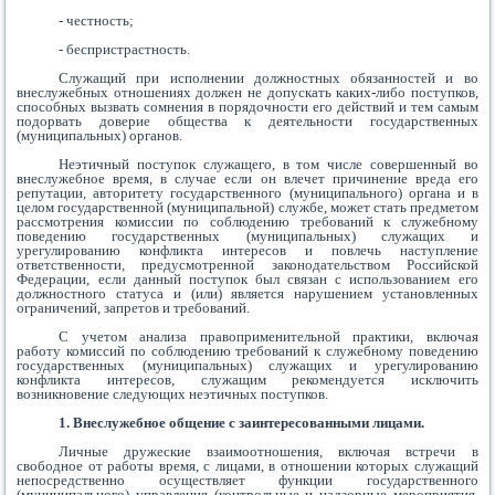
- честность;
- беспристрастность.
Служащий при исполнении должностных обязанностей и во
внеслужебных отношениях должен не допускать каких-либо поступков,
способных вызвать сомнения в порядочности его действий и тем самым
подорвать доверие общества к деятельности государственных
(муниципальных) органов.
Неэтичный поступок служащего, в том числе совершенный во
внеслужебное время, в случае если он влечет причинение вреда его
репутации, авторитету государственного (муниципального) органа и в
целом государственной (муниципальной) службе, может стать предметом
рассмотрения комиссии по соблюдению требований к служебному
поведению государственных (муниципальных) служащих и
урегулированию конфликта интересов и повлечь наступление
ответственности, предусмотренной законодательством Российской
Федерации, если данный поступок был связан с использованием его
должностного статуса и (или) является нарушением установленных
ограничений, запретов и требований.
С учетом анализа правоприменительной практики, включая
работу комиссий по соблюдению требований к служебному поведению
государственных (муниципальных) служащих и урегулированию
конфликта интересов, служащим рекомендуется исключить
возникновение следующих неэтичных поступков.
1. Внеслужебное общение с заинтересованными лицами.
Личные дружеские взаимоотношения, включая встречи в
свободное от работы время, с лицами, в отношении которых служащий
непосредственно осуществляет функции государственного
(муниципального) управления (контрольные и надзорные мероприятия,