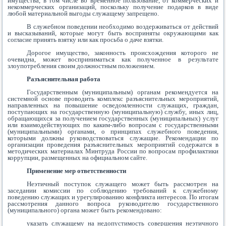
имущества, в том числе во временное пользование, от коммерческих и
некоммерческих организаций, поскольку получение подарков в виде
любой материальной выгоды служащему запрещено.
В служебном поведении необходимо воздерживаться от действий
и высказываний, которые могут быть восприняты окружающими как
согласие принять взятку или как просьба о даче взятки.
Дорогое имущество, законность происхождения которого не
очевидна, может восприниматься как полученное в результате
злоупотребления своим должностным положением.
Разъяснительная работа
Государственным (муниципальным) органам рекомендуется на
системной основе проводить комплекс разъяснительных мероприятий,
направленных на повышение осведомленности служащих, граждан,
поступающих на государственную (муниципальную) службу, иных лиц,
обращающихся за получением государственных (муниципальных) услуг
или взаимодействующих по каким-либо вопросам с государственными
(муниципальными) органами, о принципах служебного поведения,
которыми должны руководствоваться служащие. Рекомендации по
организации проведения разъяснительных мероприятий содержатся в
методических материалах Минтруда России по вопросам профилактики
коррупции, размещенных на официальном сайте.
Применение мер ответственности
Неэтичный поступок служащего может быть рассмотрен на
заседании комиссии по соблюдению требований к служебному
поведению служащих и урегулированию конфликта интересов. По итогам
рассмотрения данного вопроса руководителю государственного
(муниципального) органа может быть рекомендовано:
указать служащему на недопустимость совершения неэтичного