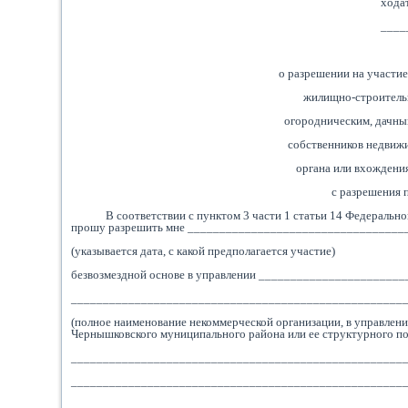
хода
____
о разрешении на участие
жилищно-строитель
огородническим, дачны
собственников недвижи
органа или вхождения
с разрешения 
В соответствии с пунктом 3 части 1 статьи 14 Федеральн
прошу разрешить мне ___________________________________
(указывается дата, с какой предполагается участие)
безвозмездной основе в управлении ______________________
____________________________________________________
(полное наименование некоммерческой организации, в управлен
Чернышковского муниципального района или ее структурного по
_____________________________________________________
____________________________________________________
____________________________________________________