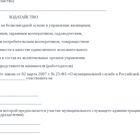
тайство)
_________________________________________________
ХОДАТАЙСТВО
 на безвозмездной основе в управлении жилищным,
ным, гаражным кооперативом, садоводческим,
м потребительским кооперативом, товариществом
мости в качестве единоличного исполнительного
 в состав их коллегиальных органов управления
представителя нанимателя (работодателя)
ого закона от 02 марта 2007 г. № 25-ФЗ «О муниципальной службе в Российско
___________ участвовать на
___________________
____________________
ии которой предполагается участие муниципального служащего администраци
дразделения)
__________________.
___________________
___________________