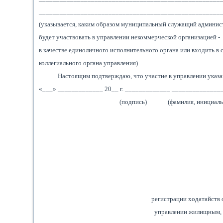
____________________________________________________
(указывается, каким образом муниципальный служащий админис
будет участвовать в управлении некоммерческой организацией -
в качестве единоличного исполнительного органа или входить в 
коллегиального органа управления)
Настоящим подтверждаю, что участие в управлении указа
«___» _____________ 20__ г. _____________ ______________
(подпись) (фамилия, инициалы
регистрации ходатайств 
управлении жилищным, 