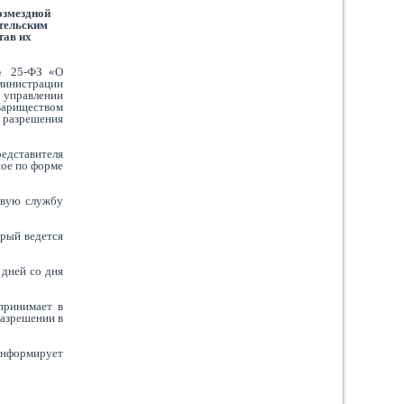
озмездной
тельским
тав их
 № 25-ФЗ «О
министрации
 управлении
вариществом
с разрешения
редставителя
ное по форме
ровую службу
орый ведется
 дней со дня
принимает в
разрешении в
информирует