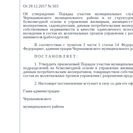
От 29.12.2017 № 503
Об утверждении Порядка участия муниципальных слу
Чернышковского муниципального района и ее структурн
безвозмездной основе в управлении жилищным, жилищно-ст
кооперативом, садоводческим, дачным потребительским коопе
собственников недвижимости в качестве единоличного испол
вхождения в состав их коллегиальных органов управления с ра
нанимателя (работодателя)
В соответствии с пунктом 3 части 1 статьи 14 Федер
Федерации», администрация Чернышковского муниципального р
П О С Т А Н О В Л Я Е Т :
1. Утвердить прилагаемый Порядок участия муниципаль
подразделений на безвозмездной основе в управлении жилищ
дачным потребительским кооперативом, товариществом собстве
состав их коллегиальных органов управления с разрешения предс
2. Настоящее постановление вступает в силу со дня его 
Глава администрации
Чернышковского
муниципального района В.А