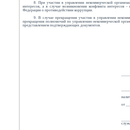
8. При участии в управлении некоммерческой органи
интересов, а в случае возникновения конфликта интересов -
Федерации о противодействии коррупции.
9. В случае прекращения участия в управлении неком
прекращения полномочий по управлению некоммерческой органи
представлением подтверждающих документов.
____
____
нали
от _
____
служ