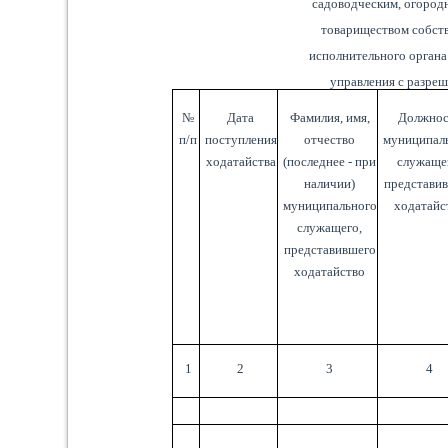
садоводческим, огород
товариществом собств
исполнительного органа
управления с разреш
№
Дата
Фамилия, имя,
Должнос
п/п
поступления
отчество
муниципал
ходатайства
(последнее - при
служаще
наличии)
представи
муниципального
ходатайс
служащего,
представившего
ходатайство
1
2
3
4