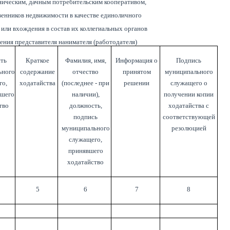
ническим, дачным потребительским кооперативом,
енников недвижимости в качестве единоличного
 или вхождения в состав их коллегиальных органов
ения представителя нанимателя (работодателя)
ть
Краткое
Фамилия, имя,
Информация о
Подпись
ьного
содержание
отчество
принятом
муниципального
го,
ходатайства
(последнее - при
решении
служащего о
вшего
наличии),
получении копии
тво
должность,
ходатайства с
подпись
соответствующей
муниципального
резолюцией
служащего,
принявшего
ходатайство
5
6
7
8