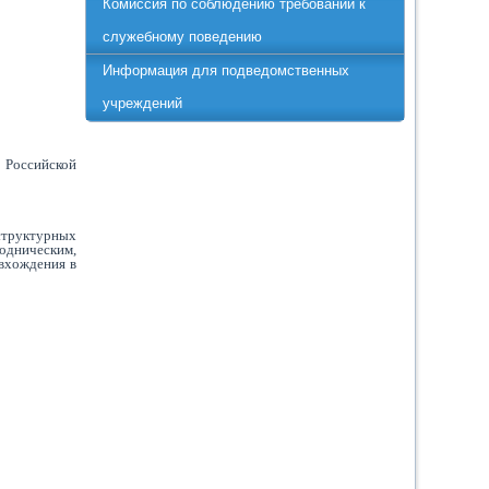
Комиссия по соблюдению требований к
служебному поведению
Информация для подведомственных
учреждений
 Российской
структурных
одническим,
 вхождения в