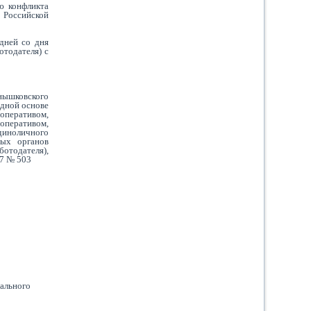
ю конфликта
 Российской
дней со дня
отодателя) с
нышковского
здной основе
перативом,
перативом,
иноличного
ных органов
тодателя),
7 № 503
ального