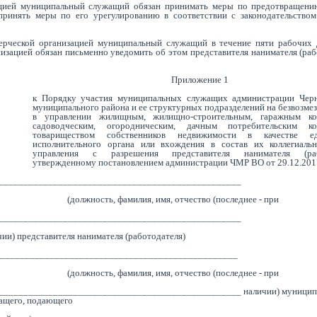
зацией муниципальный служащий обязан принимать меры по предотвращени
 принять меры по его урегулированию в соответствии с законодательством
мерческой организацией муниципальный служащий в течение пяти рабочих 
зацией обязан письменно уведомить об этом представителя нанимателя (раб
Приложение 1
к Порядку участия муниципальных служащих администрации Чер
муниципального района и ее структурных подразделений на безвозме
в управлении жилищным, жилищно-строительным, гаражным коо
садоводческим, огородническим, дачным потребительским коо
товариществом собственников недвижимости в качестве ед
исполнительного органа или вхождения в состав их коллегиаль
управления с разрешения представителя нанимателя (рабо
утвержденному постановлением администрации ЧМР ВО от 29.12.201
_________________________________________________
(должность, фамилия, имя, отчество (последнее - при
_________________________________________________
чии) представителя нанимателя (работодателя)
_________________________________________________
(должность, фамилия, имя, отчество (последнее - при
_________________________________________________ наличии) муницип
ащего, подающего