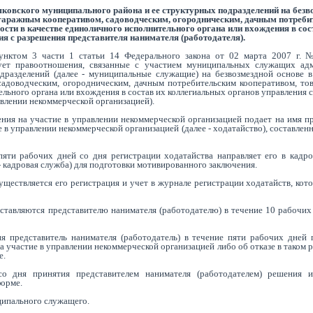
вского муниципального района и ее структурных подразделений на безв
гаражным кооперативом, садоводческим, огородническим, дачным потреби
сти в качестве единоличного исполнительного органа или вхождения в сос
я с разрешения представителя нанимателя (работодателя).
пунктом 3 части 1 статьи 14 Федерального закона от 02 марта 2007 г.
ует правоотношения, связанные с участием муниципальных служащих ад
разделений (далее - муниципальные служащие) на безвозмездной основе в
адоводческим, огородническим, дачным потребительским кооперативом, то
льного органа или вхождения в состав их коллегиальных органов управления 
равлении некоммерческой организацией).
ия на участие в управлении некоммерческой организацией подает на имя п
 в управлении некоммерческой организацией (далее - ходатайство), составлен
 пяти рабочих дней со дня регистрации ходатайства направляет его в кад
 кадровая служба) для подготовки мотивированного заключения.
уществляется его регистрация и учет в журнале регистрации ходатайств, кот
ставляются представителю нанимателя (работодателю) в течение 10 рабочих
я представитель нанимателя (работодатель) в течение пяти рабочих дней 
участие в управлении некоммерческой организацией либо об отказе в таком 
е.
о дня принятия представителем нанимателя (работодателем) решения 
форме.
ципального служащего.