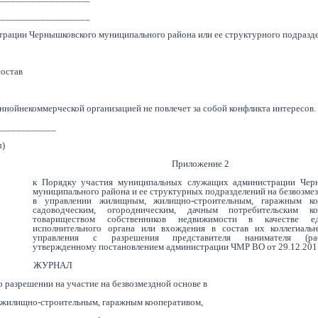
___________________
трации Чернышковского муниципального района или ее структурного подразд
состав
ннойнекоммерческой организацией не повлечет за собой конфликта интересов.
____________
)
Приложение 2
к Порядку участия муниципальных служащих администрации Чер
муниципального района и ее структурных подразделений на безвозме
в управлении жилищным, жилищно-строительным, гаражным коо
садоводческим, огородническим, дачным потребительским коо
товариществом собственников недвижимости в качестве ед
исполнительного органа или вхождения в состав их коллегиаль
управления с разрешения представителя нанимателя (рабо
утвержденному постановлением администрации ЧМР ВО от 29.12.201
ЖУРНАЛ
о разрешении на участие на безвозмездной основе в
жилищно-строительным, гаражным кооперативом,