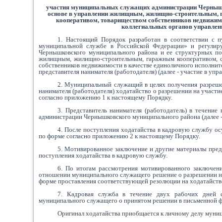
участия муниципальных служащих администрации Чернышко
основе в управлении жилищным, жилищно-строительным, 
кооперативом, товариществом собственников недвижимо
коллегиальных органов управлени
1. Настоящий Порядок разработан в соответствии с 
муниципальной службе в Российской Федерации» и регулир
Чернышковского муниципального района и ее структурных под
жилищным, жилищно-строительным, гаражным кооперативом, с
собственников недвижимости в качестве единоличного исполните
представителя нанимателя (работодателя) (далее - участие в уп
2. Муниципальный служащий в целях получения разрешен
нанимателя (работодателя) ходатайство о разрешении на участие
согласно приложению 1 к настоящему Порядку.
3. Представитель нанимателя (работодатель) в течение
администрации Чернышковского муниципального района (далее -
4. После поступления ходатайства в кадровую службу ос
по форме согласно приложению 2 к настоящему Порядку.
5. Мотивированное заключение и другие материалы пред
поступления ходатайства в кадровую службу.
6. По итогам рассмотрения мотивированного заключени
отношении муниципального служащего решение о разрешении на 
форме проставления соответствующей резолюции на ходатайств
7. Кадровая служба в течение двух рабочих дней с
муниципального служащего о принятом решении в письменной 
Оригинал ходатайства приобщается к личному делу муни