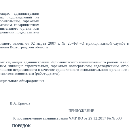
жащих администрации
ых подразделений на
роительным, гаражным
ративом, товариществом
нительного органа или
зрешения представителя
ального закона от 02 марта 2007 г. № 25-ФЗ «О муниципальной службе в
айона Волгоградской области
ных служащих администрации Чернышковского муниципального района и ее 
ным, жилищно-строительным, гаражным кооперативом, садоводческим, огор
нников недвижимости в качестве единоличного исполнительного органа или
тавителя нанимателя (работодателя).
официального обнародования.
. Крылов
ПРИЛОЖЕНИЕ
К постановлению администрации ЧМР ВО от 29.12.2017 № № 503
ПОРЯДОК