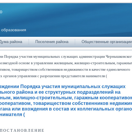
о
 образования
Дума района
Поселения района
Общественные организации
нии Порядка участия муниципальных служащих администрации Чернышковског
звозмездной основе в управлении жилищным, жилищно-строительным, гаражны
тивом, товариществом собственников недвижимости в качестве единоличного
х органов управления с разрешения представителя нанимателя (
верждении Порядка участия муниципальных служащих
ного района и ее структурных подразделений на
щным, жилищно-строительным, гаражным кооперативо
ооперативом, товариществом собственников недвижи
гана или вхождения в состав их коллегиальных орган
нимателя (
П О С Т А Н О В Л Е Н И Е