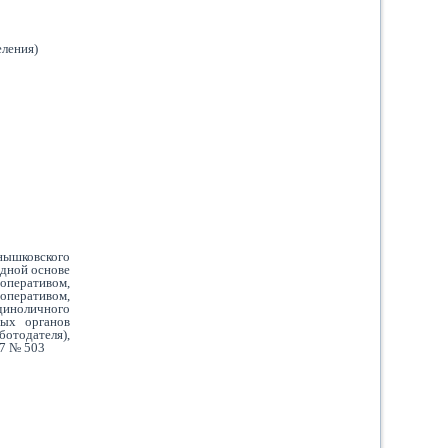
еления)
нышковского
здной основе
перативом,
перативом,
иноличного
ных органов
тодателя),
7 № 503