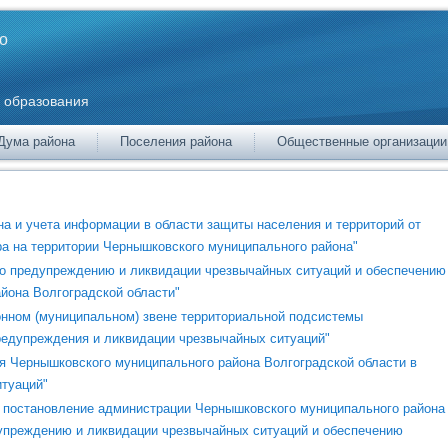
о
 образования
Дума района
Поселения района
Общественные организации
на и учета информации в области защиты населения и территорий от
ра на территории Чернышковского муниципального района"
по предупреждению и ликвидации чрезвычайных ситуаций и обеспечению
йона Волгоградской области"
онном (муниципальном) звене территориальной подсистемы
редупреждения и ликвидации чрезвычайных ситуаций"
ия Чернышковского муниципального района Волгоградской области в
итуаций"
в постановление администрации Чернышковского муниципального района
едупреждению и ликвидации чрезвычайных ситуаций и обеспечению