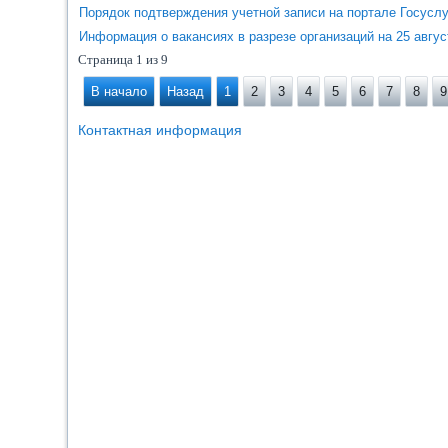
Порядок подтверждения учетной записи на портале Госуслу
Информация о вакансиях в разрезе организаций на 25 август
Страница 1 из 9
В начало
Назад
1
2
3
4
5
6
7
8
9
Контактная информация