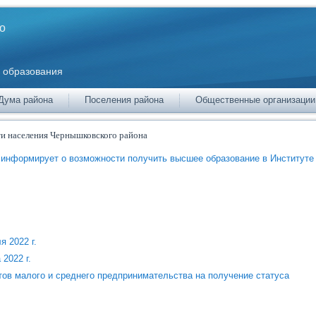
о
 образования
Дума района
Поселения района
Общественные организации
и населения Чернышковского района
и информирует о возможности получить высшее образование в Институте
я 2022 г.
2022 г.
тов малого и среднего предпринимательства на получение статуса