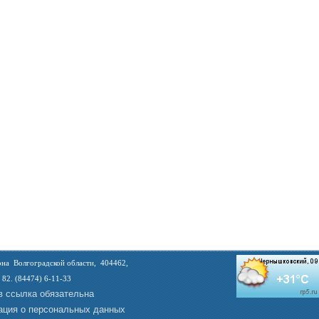
на Волгоградской области, 404462,
 82. (84474) 6-11-33
в ссылка обязательна
ция о персональных данных