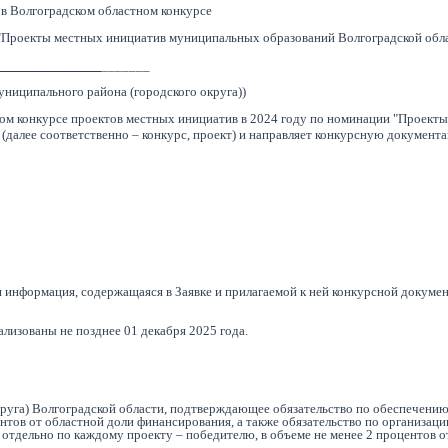
 в Волгоградском областном конкурсе
"Проекты местных инициатив муниципальных образований Волгоградской обл
_______________
_______
униципального района (городского округа))
стном конкурсе проектов местных инициатив в 2024 году по номинации "Проект
(далее соответственно – конкурс, проект) и направляет конкурсную документ
я информация, содержащаяся в Заявке и прилагаемой к ней конкурсной докуме
ализованы не позднее 01 декабря 2025 года.
круга) Волгоградской области, подтверждающее обязательство по обеспечени
нтов от областной доли финансирования, а также обязательство по организаци
отдельно по каждому проекту – победителю, в объеме не менее 2 процентов о