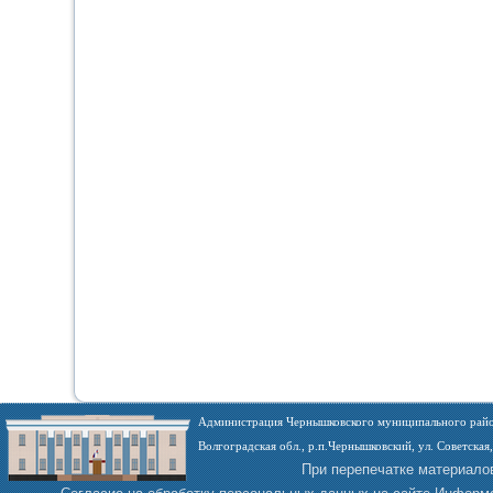
Администрация Чернышковского муниципального райо
Волгоградская обл., р.п.Чернышковский, ул. Советская,
При перепечатке материало