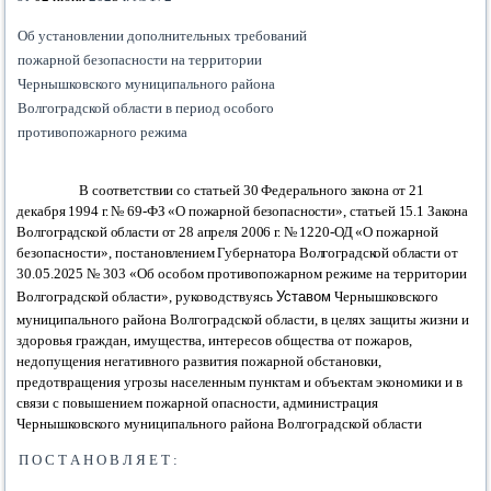
Об установлении дополнительных требований
пожарной безопасности на территории
Черны
ш
ковского
муниципального района
Волгоградской области в период особого
противопожарного режима
В соответствии со статьей
30
Федерального закона от 21
декабря 1994 г. № 69-ФЗ «О пожарной безопасности», статьей 15.1 Закона
Волгоградской области от 28 апреля 2006 г. № 1220-ОД «О
пожарной
безопасности»,
постановлением Губернатора Волгоградской области от
30
.
05
.202
5
№
303
«Об особом прот
ивопожарном режиме на территории
Волгоградской области»,
руководствуясь
Уставом
Чернышковского
муниципального района Волгоградской области,
в целях защиты
жизни и
здоровья граждан, имущества, интересов общества от пожаров,
недопущения негативного развития пожарной обстановки,
предотвращения угрозы населенным пунктам и объектам экономики и в
связи с повышением пожарной опасности, администрация
Чернышковского муниципального района Волгоградской области
П О С Т А Н О В Л Я Е Т :