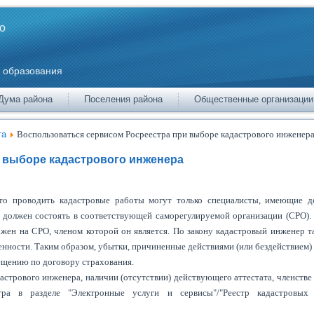
о
 образования
Дума района
Поселения района
Общественные организации
та
Воспользоваться сервисом Росреестра при выборе кадастрового инженер
 выборе кадастрового инженера
 что проводить кадастровые работы могут только специалисты, имеющие 
 должен состоять в соответствующей саморегулируемой организации (СРО).
жен на СРО, членом которой он является. По закону кадастровый инженер 
енности. Таким образом, убытки, причиненные действиями (или бездействием)
мещению по договору страхования.
стрового инженера, наличии (отсутствии) действующего аттестата, членстве
а в разделе "Электронные услуги и сервисы"/"Реестр кадастровых 