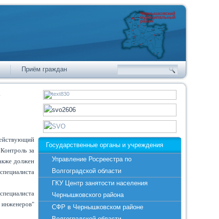
Приём граждан
а
действующий
Государственные органы и учреждения
 Контроль за
Управление Росреестра по
также должен
Волгоградской области
 специалиста
ГКУ Центр занятости населения
 специалиста
Чернышковского района
инженеров"
СФР в Чернышковском районе
Волгоградской области