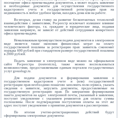
посещение офиса приема-выдачи документов, а может подать заявление
и необходимые документы для осуществления государственного
кадастрового учета и государственной регистрации прав на
недвижимость в любое удобное время, находясь дома или на работе.
Во-вторых, делая ставку на развитие бесконтактных технологий
взаимодействия с заявителями, Росреестр исключает излишнее влияние
человеческого фактора, т.к. граждане и юридические лица, подавая
заявления напрямую, не зависят от действий сотрудников конкретного
офиса приема-выдачи.
Немаловажным преимуществом подачи документов в электронном
виде является также экономия финансовых затрат на оплату
государственной пошлины за регистрацию прав: заявитель сэкономит
порядка 600 рублей при стандартном размере государственной пошлины
в 2000 рублей.
Подать заявление в электронном виде можно на официальном
сайте Росреестра (rosreestr.ru), также можно воспользоваться
возможностями, предоставляемыми единым порталом государственных
услуг gosuslugi.ru.
Для подачи документов и формирования заявления о
государственном кадастровом учете и (или) государственной
регистрации прав необходимо пошагово заполнить поля сервиса, указать
сведения о заявителе, загрузить документы, предоставляемые на
государственную регистрацию прав. По завершении формирования
пакета документов на адрес электронной почты, указанный в заявлении,
поступит уведомление с указанием реквизитов для оплаты суммы
госпошлины. После подтверждения поступления оплаты на этот же
адрес поступит уведомление о принятии документов к рассмотрению.
По итогам учетно-регистрационных действий будут
сформированы электронные документы: