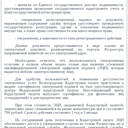
- выписка из Единого государственного реестра недвижимости,
удостоверяющая проведение государственного кадастрового учета и
(или) государственной регистрации прав;
- специальная регистрационная надпись на документе,
выражающем содержание сделки, которая удостоверяет проведенную
государственную регистрацию сделки в отношении недвижимого
имущества, а также права собственности или иного вещного права;
- уведомления, в зависимости от типа регистрационного действия.
Данные документы предоставляются в виде ссылки на
электронный документ, размещенный на портале Росреестра,
направляемой заявителю на его электронный адрес.
Необходимо отметить, что воспользоваться электронными
услугами в полном объеме можно только при наличии усиленной
квалифицированной электронной цифровой подписи (ЭЦП), которая
выдается любому заинтересованному лицу.
Для удобства пользователей и повышения доступности
электронных услуг Волгоградская Кадастровая палата приступила к
выдаче сертификатов электронной подписи на базе удостоверяющего
центра Федеральной кадастровой палаты. Удостоверяющий центр
Кадастровой палаты выпускает сертификаты: для физических лиц
«стандартный» и для юридических лиц.
При этом стоимость ЭЦП, выдаваемой Кадастровой палатой,
значительно ниже сложившейся на рынке конъюнктуры цен и составляет
700 рублей. Срок её действия составляет 1 год и 3 месяца.
На сегодняшний день полученная в Кадастровой палате ЭЦП
обеспечивает доступ к электронным услугам не только Росреестра, но и
Федеральной налоговой службы, Федеральной таможенной службы,