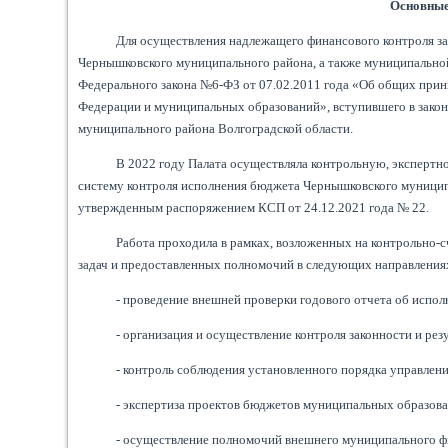
Основные
Для осуществления надлежащего финансового контроля з
Чернышковского муниципального района, а также муниципальной
Федерального закона №6-ФЗ от 07.02.2011 года «Об общих прин
Федерации и муниципальных образований», вступившего в закон
муниципального района Волгоградской области.
В 2022 году Палата осуществляла контрольную, эксперт
систему контроля исполнения бюджета Чернышковского муниципа
утвержденным распоряжением КСП от 24.12.2021 года № 22.
Работа проходила в рамках, возложенных на контрольно
задач и предоставленных полномочий в следующих направления
- проведение внешней проверки годового отчета об испо
- организация и осуществление контроля законности и ре
- контроль соблюдения установленного порядка управлен
- экспертиза проектов бюджетов муниципальных образов
- осуществление полномочий внешнего муниципального фин