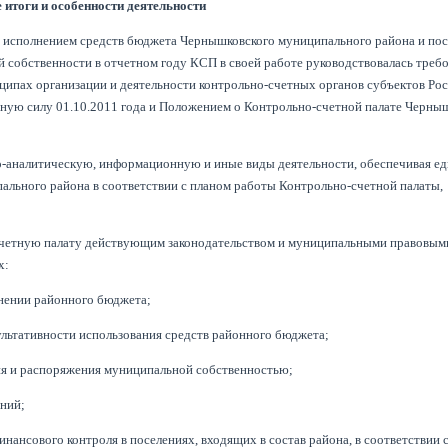
 итоги и особенности деятельности
а исполнением средств бюджета Чернышковского муниципального района и по
 собственности в отчетном году КСП в своей работе руководствовалась треб
ципах организации и деятельности контрольно-счетных органов субъектов Ро
ную силу 01.10.2011 года и Положением о Контрольно-счетной палате Черны
но-аналитическую, информационную и иные виды деятельности, обеспечивая е
льного района в соответствии с планом работы Контрольно-счетной палаты,
-счетную палату действующим законодательством и муниципальными правовым
х:
лнении районного бюджета;
зультативности использования средств районного бюджета;
ия и распоряжения муниципальной собственностью;
аний;
ансового контроля в поселениях, входящих в состав района, в соответствии 