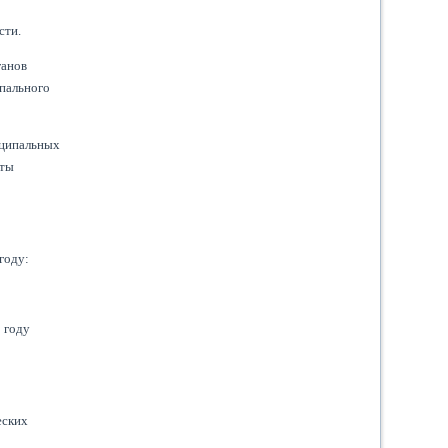
сти.
ганов
пального
иципальных
аты
году:
 году
еских