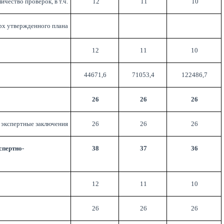
личество проверок, в т.ч.
12
11
10
рх утвержденного плана
12
11
10
44671,6
71053,4
122486,7
26
26
26
экспертные заключения
26
26
26
спертно-
38
37
36
12
11
10
26
26
26