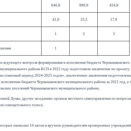
646,8
989,9
454,8
41,0
35,5
17,9
1
2
3
ушении
1
 последующего контроля формирования и исполнения бюджета Чернышковского
муниципального района КСП в 2022 году подготовила заключение по проекту
на плановый период 2024-2025 годов», аналогичные заключения подготовлен
 исполнении бюджета Чернышковского муниципального района за 2021 год, а 
сельских поселений Чернышковского муниципального района.
нной Думы, других заседаниях органов местного самоуправления по вопроса
м совещательного голоса.
которых написано 10 актов и вручено руководителям проверенных учреждени