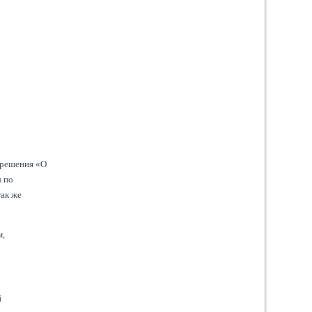
 решения «О
ы по
так же
м,
й