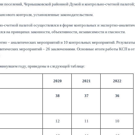
и поселений, Чернышковской районной Думой и контрольно-счетной палатой
ансового контроля, установленные законодательством.
-счетной палатой осуществлялся в форме контрольных и экспертно-аналитич
ся на принципах законности, объективности, независимости и гласности.
ртно – аналитических мероприятий и 10 контрольных мероприятий. Результат
литических мероприятий – 26 заключениями. Основные итоги работы КСП в о
:
 минувшем году, приведены в следующей таблице:
2020
2021
2022
38
37
36
12
11
10