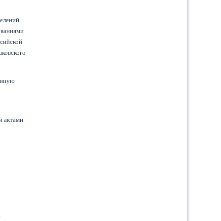
селений
ованиями
ссийской
шковского
диную
и актами
с