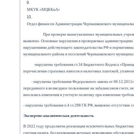
МКУК «МЦККиА»
Отдел финансов Администрации Чернышковского муниципаль
При проверке вышеуказанных муниципальных учрежд
выявлено. Основные нарушения в проверяемых администрациях 
нарушениями действующего законодательства РФ и нормативных
муниципального района и поселений Чернышковского муниципа
-нарушены требования ст.34 Бюджетного Кодекса «Принц
перечисления страховых взносов и налоговых платежей, уплаче
- нарушены требования Федерального закона от 06.12.2011г. 
переданного в возмездное пользование на забалансовом счете,
вносились изменения в учетную политику при изменении требов
- нарушены требования п.4 ст.298 ГК РФ, выявлено отсутствие 
Экспертно-аналитическая деятельность
В 2022 году продолжена реализация исключительных бюджетных
счетная палата, без реализации которых невозможно обсуждение