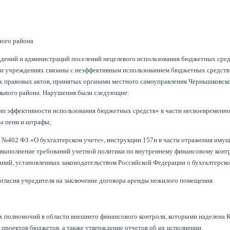
ного района
ений и администраций поселений нецелевого использования бюджетных сред
и учреждениях связаны с неэффективным использованием бюджетных средств
 правовых актов, принятых органами местного самоуправления Чернышковск
льного района. Нарушения были следующие:
ип эффективности использования бюджетных средств» в части несвоевременн
ны пени и штрафы;
№402 ФЗ «О бухгалтерском учете», инструкции 157н в части отражения имущ
 невыполнение требований учетной политики по внутреннему финансовому конт
аний, установленных законодательством Российской Федерации о бухгалтерско
согласия учредителя на заключение договора аренды нежилого помещения.
 полномочий в области внешнего финансового контроля, которыми наделена 
 проектов бюджетов, а также утверждение отчетов об их исполнении.