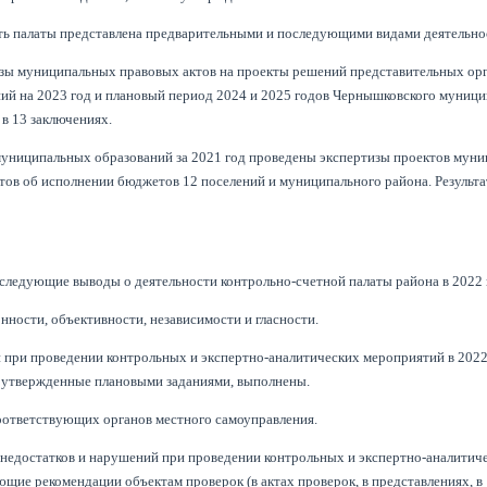
ть палаты представлена предварительными и последующими видами деятельно
изы муниципальных правовых актов на проекты решений представительных ор
ий на 2023 год и плановый период 2024 и 2025 годов Чернышковского муници
 в 13 заключениях.
униципальных образований за 2021 год проведены экспертизы проектов мун
тов об исполнении бюджетов 12 поселений и муниципального района. Результ
едующие выводы о деятельности контрольно-счетной палаты района в 2022 
нности, объективности, независимости и гласности.
и при проведении контрольных и экспертно-аналитических мероприятий в 2022
, утвержденные плановыми заданиями, выполнены.
оответствующих органов местного самоуправления.
 недостатков и нарушений при проведении контрольных и экспертно-аналитич
щие рекомендации объектам проверок (в актах проверок, в представлениях, в