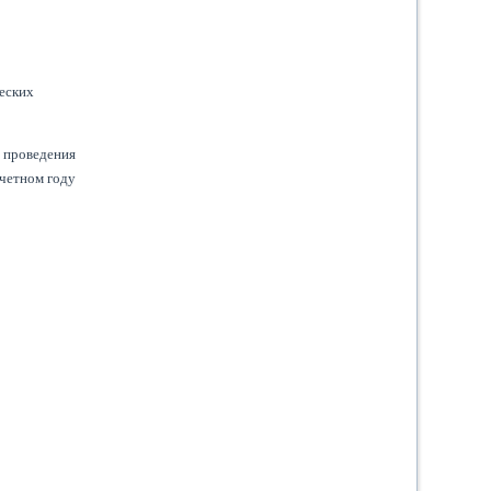
;
еских
ы проведения
тчетном году