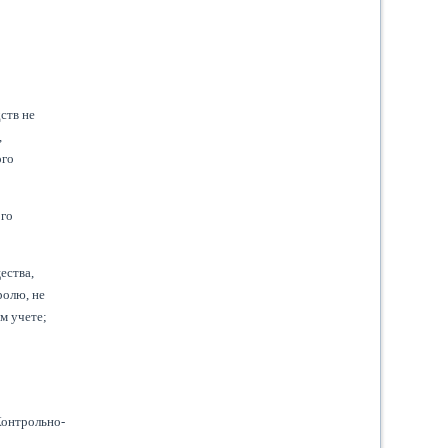
ств не
,
ого
ого
ества,
ролю, не
м учете;
Контрольно-