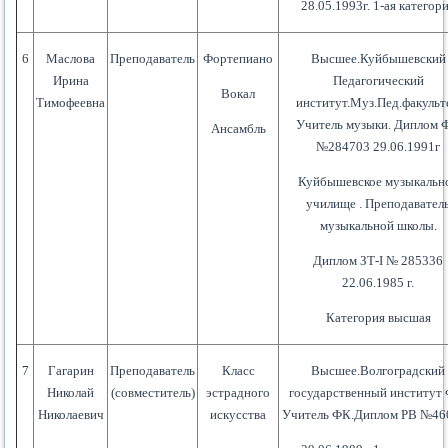
28.05.1993г. 1-ая категор
6
Маслова
Преподаватель
Фортепиано
Высшее.Куйбышевский
Ирина
Педагогический
Вокал
Тимофеевна
институт.Муз.Пед.факульт
Учитель музыки. Диплом 
Ансамбль
№284703 29.06.1991г
Куйбышевское музыкальн
училище . Преподавател
музыкальной школы.
Диплом ЗТ-
I
№ 285336
22.06.1985 г.
Категория высшая
7
Гагарин
Преподаватель
Класс
Высшее.Волгоградский
Николай
(совместитель)
эстрадного
государственный институт
Николаевич
искусства
Учитель ФК.Диплом РВ №46