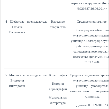
игры на инструменте. Дип
№020387 26.06.2014г.
4
Шефатова
преподаватель
Народное
Среднее специальное.
Татьяна
творчество
Волгоградское областно
Васильевна
культурно-просветительн
училище.г.Волгоград.Клуб
работник,руководитель
самодеятельного хорово
коллектива.Диплом № 10
07.02.1968г.
5
Мошнякова
преподаватель
Хореография
Среднее специальное.Ураль
Виктория
культурно-просветительн
История
Викторовна
училище .Руководитель
хореографии
самодеятельного танцеваль
коллектива
Музыкальная
литература
Диплом ПТ-1№281973