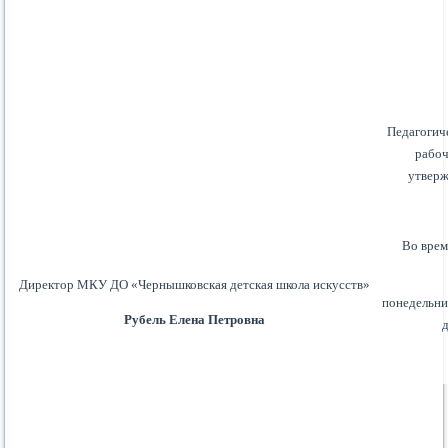
Педагогич
рабоч
утверж
Во врем
Директор МКУ ДО «Чернышковская детская школа искусств»
понедельник
Рубель Елена Петровна
д