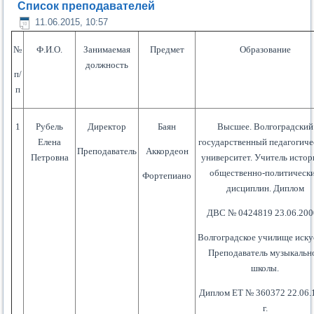
Список преподавателей
11.06.2015, 10:57
№
Ф.И.О.
Занимаемая
Предмет
Образование
должность
п/
п
1
Рубель
Директор
Баян
Высшее. Волгоградский
Елена
государственный педагогич
Преподаватель
Аккордеон
Петровна
университет. Учитель истор
общественно-политическ
Фортепиано
дисциплин. Диплом
ДВС № 0424819 23.06.200
Волгоградское училище иску
Преподаватель музыкальн
школы.
Диплом ЕТ № 360372 22.06.
г.