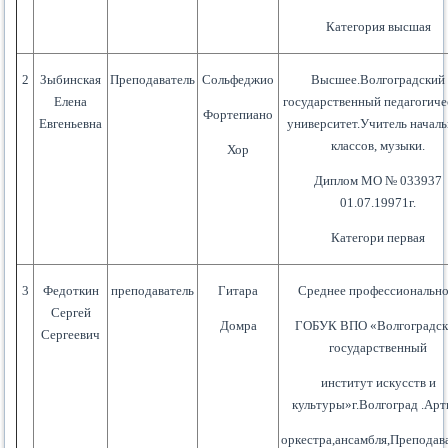
Категория высшая
2
Зыбинская
Преподаватель
Сольфеджио
Высшее.Волгоградский
Елена
государственный педагогич
Фортепиано
Евгеньевна
университет.Учитель начал
классов, музыки.
Хор
Диплом МО № 033937
01.07.19971г.
Категори первая
3
Федоткин
преподаватель
Гитара
Среднее профессионально
Сергей
Домра
ГОБУК ВПО «Волгоградс
Сергеевич
государственный
институт искусств и
культуры»г.Волгоград .Арт
оркестра,ансамбля,Преподав