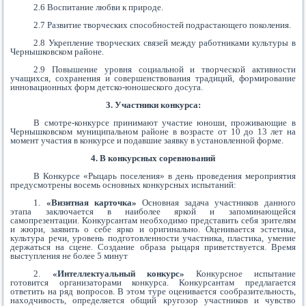
2.6 Воспитание любви к природе.
2.7 Развитие творческих способностей подрастающего поколения.
2.8 Укрепление творческих связей между работниками культуры в
Чернышковском районе.
2.9 Повышение уровня социальной и творческой активности
учащихся, сохранения и совершенствования традиций, формирование
инновационных форм детско-юношеского досуга.
3. Участники конкурса:
В смотре-конкурсе принимают участие юноши, проживающие в
Чернышковском муниципальном районе в возрасте от 10 до 13 лет на
момент участия в конкурсе и подавшие заявку в установленной форме.
4. В конкурсных соревнований
В Конкурсе «Рыцарь поселения» в день проведения мероприятия
предусмотрены восемь основных конкурсных испытаний:
1.
«Визитная карточка»
Основная задача участников данного
этапа заключается в наиболее яркой и запоминающейся
самопрезентации. Конкурсантам необходимо представить себя зрителям
и жюри, заявить о себе ярко и оригинально. Оценивается эстетика,
культура речи, уровень подготовленности участника, пластика, умение
держаться на сцене. Создание образа рыцаря приветствуется. Время
выступления не более 5 минут
2.
«Интеллектуальный конкурс»
Конкурсное испытание
готовится организаторами конкурса. Конкурсантам предлагается
ответить на ряд вопросов. В этом туре оценивается сообразительность,
находчивость, определяется общий кругозор участников и чувство