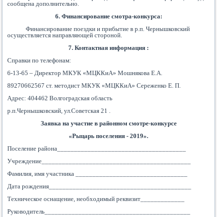
сообщена дополнительно.
6. Финансирование смотра-конкурса:
Финансирование поездки и прибытие в р.п. Чернышковский
осуществляется направляющей стороной.
7. Контактная информация :
Справки по телефонам:
6-13-65 – Директор МКУК «МЦККиА» Мошнякова Е.А.
89270662567 ст. методист МКУК «МЦККиА» Сереженко Е. П.
Адрес: 404462 Волгоградская область
р.п.Чернышковский, ул.Советская 21 .
Заявка на участие в районном смотре-конкурсе
«Рыцарь поселения - 2019».
Поселение района______________________________________
Учреждение____________________________________________
Фамилия, имя участника _________________________________
Дата рождения__________________________________________
Техническое оснащение, необходимый реквизит_____________
Руководитель___________________________________________