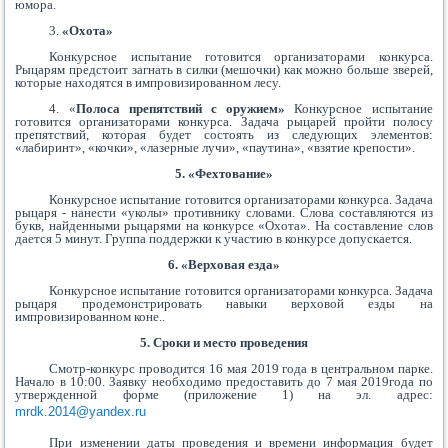
юмора.
3.
«Охота»
Конкурсное испытание готовится организаторами конкурса.
Рыцарям предстоит загнать в силки (мешочки) как можно больше зверей,
которые находятся в импровизированном лесу.
4. «
Полоса препятствий с оружием»
Конкурсное испытание
готовится организаторами конкурса. Задача рыцарей пройти полосу
препятствий, которая будет состоять из следующих элементов:
«лабиринт», «кочки», «лазерные лучи», «паутина», «взятие крепости».
5. «Фехтование»
Конкурсное испытание готовится организаторами конкурса. Задача
рыцаря - нанести «уколы» противнику словами. Слова составляются из
букв, найденными рыцарями на конкурсе «Охота». На составление слов
дается 5 минут. Группа поддержки к участию в конкурсе допускается.
6. «Верховая езда»
Конкурсное испытание готовится организаторами конкурса. Задача
рыцаря продемонстрировать навыки верховой езды на
импровизированном коне..
5. Сроки и место проведения
Смотр-конкурс проводится 16 мая 2019 года в центральном парке.
Начало в 10:00. Заявку необходимо предоставить до 7 мая 2019года по
утвержденной форме (приложение 1) на эл. адрес:
mrdk.2014@yandex.ru
При изменении даты проведения и времени информация будет