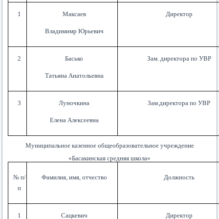
1
Максаев
Директор
Владимимр Юрьевич
2
Басько
Зам. директора по УВР
Татьяна Анатольевна
3
Луночкина
Зам.директора по УВР
Елена Алексеевна
Муниципальное казенное общеобразовательное учреждение
«Басакинская средняя школа»
№ п/
Фамилия, имя, отчество
Должность
п
1
Сацкевич
Директор