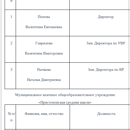
п
1
Попова
Директор
Валентина Евгеньевна
2
Гаврилова
Зам. Директора по УВР
Валентина Викторовна
3
Рычкова
Зам. Директора по ВР
Наталья Дмитриевна
Муниципальное казенное общеобразовательное учреждение
«Пристеновская средняя школа»
№ п/
Фамилия, имя, отчество
Должность
п