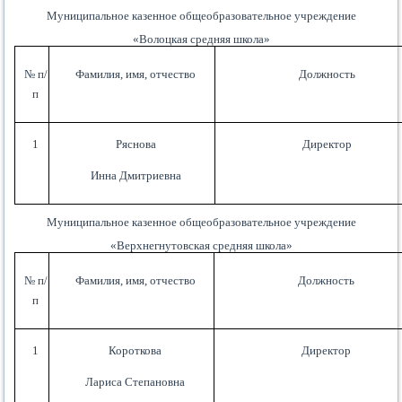
Муниципальное казенное общеобразовательное учреждение
«Волоцкая средняя школа»
№ п/
Фамилия, имя, отчество
Должность
п
1
Ряснова
Директор
Инна Дмитриевна
Муниципальное казенное общеобразовательное учреждение
«Верхнегнутовская средняя школа»
№ п/
Фамилия, имя, отчество
Должность
п
1
Короткова
Директор
Лариса Степановна