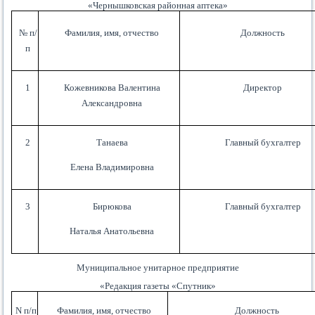
«Чернышковская районная аптека»
№ п/
Фамилия, имя, отчество
Должность
п
1
Кожевникова Валентина
Директор
Александровна
2
Танаева
Главный бухгалтер
Елена Владимировна
3
Бирюкова
Главный бухгалтер
Наталья Анатольевна
Муниципальное унитарное предприятие
«Редакция газеты «Спутник»
N п/п
Фамилия, имя, отчество
Должность