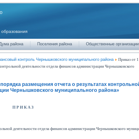
о
 образования
Дума района
Поселения района
Общественные организации
ансовый контроль Чернышковского муниципального района
Приказ от 
 контрольной деятельности отдела финансов администрации Чернышковского
и порядка размещения отчета о результатах контрольно
ации Чернышковского муниципального района»
П Р И К А З
трольной деятельности отдела финансов администрации Чернышковского муниц