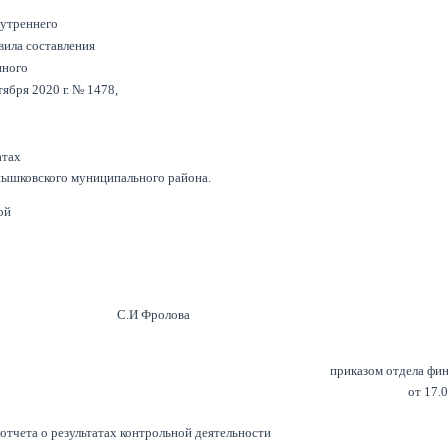
нутреннего
вила составления
нного
ября 2020 г. № 1478,
атах
нышковского муниципального района.
ой
.И Фролова
приказом отдела фи
от 17.
отчета о результатах контрольной деятельности