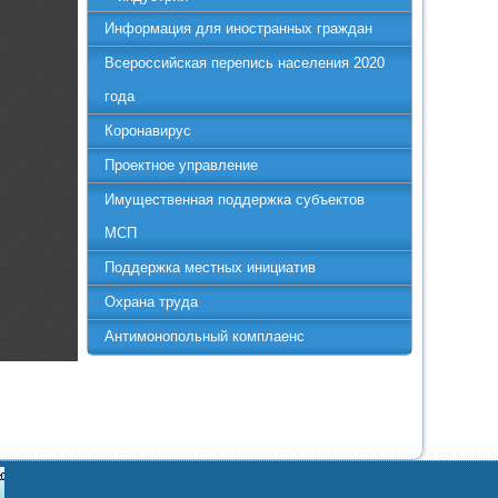
Информация для иностранных граждан
Всероссийская перепись населения 2020
года
Коронавирус
Проектное управление
Имущественная поддержка субъектов
МСП
Поддержка местных инициатив
Охрана труда
Антимонопольный комплаенс