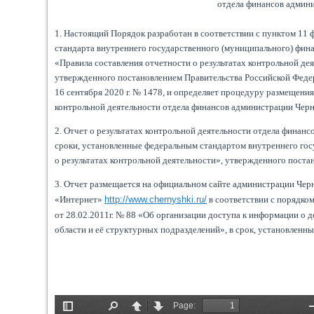
отдела финансов админ
1. Настоящий Порядок разработан в соответствии с пунктом 11 
стандарта внутреннего государственного (муниципального) фин
«Правила составления отчетности о результатах контрольной де
утвержденного постановлением Правительства Российской Феде
16 сентября 2020 г. № 1478, и определяет процедуру размещения
контрольной деятельности отдела финансов администрации Чер
2. Отчет о результатах контрольной деятельности отдела финан
сроки, установленные федеральным стандартом внутреннего гос
о результатах контрольной деятельности», утвержденного поста
3. Отчет размещается на официальном сайте администрации Че
«Интернет»
http://www.chernyshki.ru/
в соответствии с порядк
от 28.02.2011г. № 88 «Об организации доступа к информации о
области и её структурных подразделений», в срок, установленн