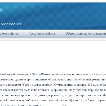
о
 образования
Дума района
Поселения района
Общественные организации
ачий музей совместно с ТОС «Южная часть поселка» принял участие в конкурс
комитета по делам территориальных образований, внутренней и информационн
сти с проектом «Герои былых времен». Сумма гранта составила 495 тыс. рубл
ть средств гранта была использована на приобретение униформы периода Вел
ны, копий огнестрельного оружия для реконструкторов, четырех манекенов. Д
ите Отечества» приобретен шлем с маской (личиной), сапоги, рубаха с порта
 доспехов, холодного оружия и