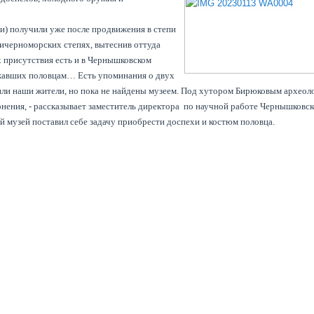
и) получили уже после продвижения в степи
ричерноморских степях, вытеснив оттуда
х присутствия есть и в Чернышковском
ежавших половцам… Есть упоминания о двух
дили наши жители, но пока не найдены музеем. Под хутором Бирюковым археол
онения, - рассказывает заместитель директора по научной работе Чернышковск
й музей поставил себе задачу приобрести доспехи и костюм половца.