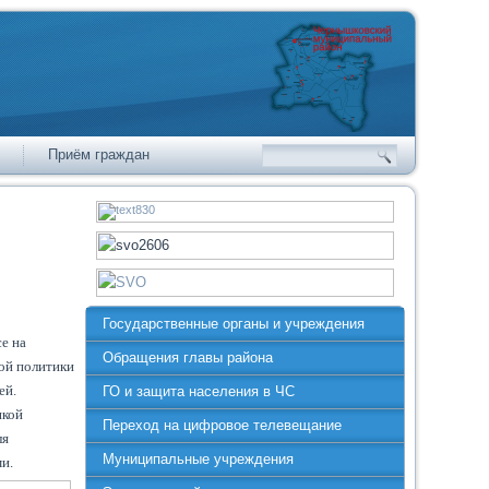
Приём граждан
Государственные органы и учреждения
е на
Обращения главы района
ой политики
ей.
ГО и защита населения в ЧС
икой
Переход на цифровое телевещание
ля
Муниципальные учреждения
ми.