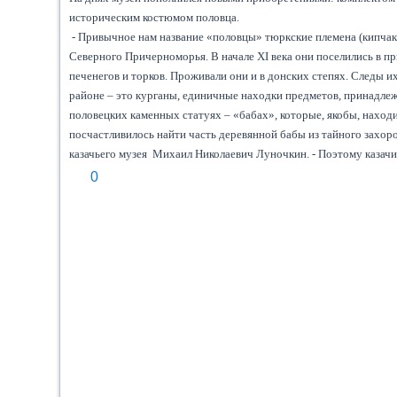
историческим костюмом половца.
- Привычное нам название «половцы» тюркские племена (кипчак
Северного Причерноморья. В начале XI века они поселились в п
печенегов и торков. Проживали они и в донских степях. Следы и
районе – это курганы, единичные находки предметов, принадл
половецких каменных статуях – «бабах», которые, якобы, нахо
посчастливилось найти часть деревянной бабы из тайного захор
казачьего музея Михаил Николаевич Луночкин. - Поэтому казачи
0