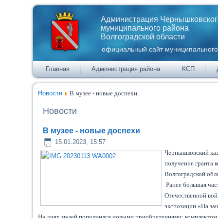
Администрация Чернышковског
муниципального района
Волгоградской области
официальный сайт муниципального
Главная
Администрация района
КСП
Новости
В музее - новые доспехи
Новости
В музее - новые доспехи
15.01.2023, 15:57
Чернышковский каз
получение гранта 
Волгоградской обла
Ранее большая час
Отечественной вой
экспозиции «На защ
На днях музей пополнился новыми приобретениями: комплектом