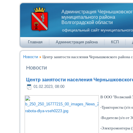
Администрация Чернышковског
муниципального района
Волгоградской области
официальный сайт муниципального
Главная
Администрация района
КСП
Новости
Центр занятости населения Чернышковского района 
Новости
Центр занятости населения Чернышковског
01.02.2023, 08:00
В ООО "Волжский У
-Трактористы (з/п 
-Водители (з/п от 3
-Электромонтеры (з