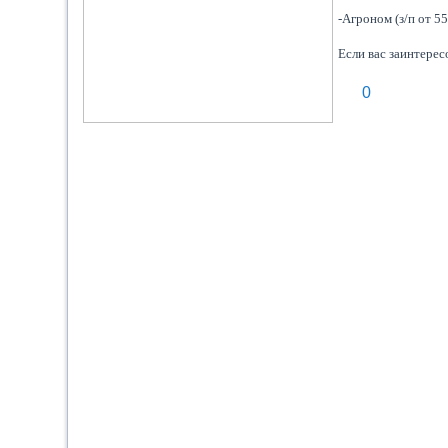
-Агроном (з/п от 5
Если вас заинтерес
0