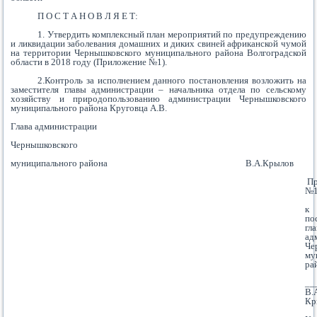
П О С Т А Н О В Л Я Е Т:
1. Утвердить комплексный план мероприятий по предупреждению
и ликвидации заболевания домашних и диких свиней африканской чумой
на территории Чернышковского муниципального района Волгоградской
области в 2018 году (Приложение №1).
2.Контроль за исполнением данного постановления возложить на
заместителя главы администрации – начальника отдела по сельскому
хозяйству и природопользованию администрации Чернышковского
муниципального района Круговца А.В.
Глава администрации
Чернышковского
муниципального района В.А.Крылов
Пр
№
к
по
гл
ад
Че
му
ра
__
В.
Кр