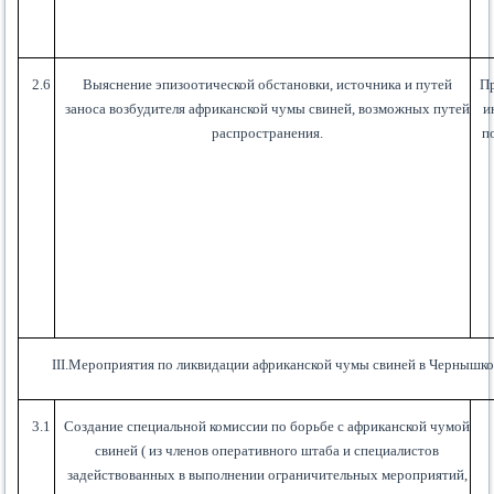
2.6
Выяснение эпизоотической обстановки, источника и путей
П
заноса возбудителя африканской чумы свиней, возможных путей
и
распространения.
п
III
.Мероприятия по ликвидации африканской чумы свиней в Чернышк
3.1
Создание специальной комиссии по борьбе с африканской чумой
свиней ( из членов оперативного штаба и специалистов
задействованных в выполнении ограничительных мероприятий,