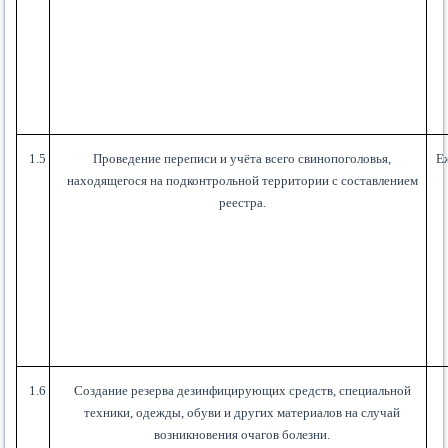
1.5
Проведение переписи и учёта всего свинопоголовья,
Е
находящегося на подконтрольной территории с составлением
реестра.
1.6
Создание резерва дезинфицирующих средств, специальной
техники, одежды, обуви и других материалов на случай
возникновения очагов болезни.