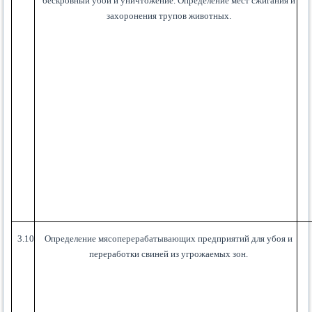
бескровный убой и уничтожение. Определение мест сжигания и
захоронения трупов животных.
3.10
Определение мясоперерабатывающих предприятий для убоя и
переработки свиней из угрожаемых зон.