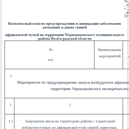
№_
_о
«_
_я
20
Комплексный план по предупреждению и ликвидации заболевания
домашних и диких свиней
африканской чумой на территории Чернышковского муниципального
района Волгоградской области
№
Наименование
мероприятий
п/п
Мероприятия по предупреждению заноса возбудителя африкан
территорию Чернышковского муниципальног
1
2
1.1
Запрещение ввоза на территорию района с территорий
неблагополучных по африканской чуме свиней, животных,