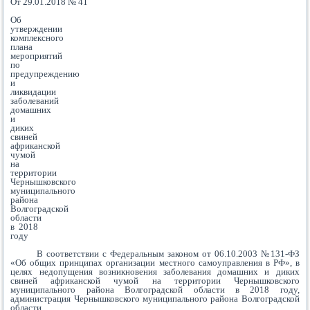
От 29.01.2018 № 41
Об
утверждении
комплексного
плана
мероприятий
по
предупреждению
и
ликвидации
заболеваний
домашних
и
диких
свиней
африканской
чумой
на
территории
Чернышковского
муниципального
района
Волгоградской
области
в 2018
году
В соответствии с Федеральным законом от 06.10.2003 №131-ФЗ
«Об общих принципах организации местного самоуправления в РФ», в
целях недопущения возникновения заболевания домашних и диких
свиней африканской чумой на территории Чернышковского
муниципального района Волгоградской области в 2018 году,
администрация Чернышковского муниципального района Волгоградской
области