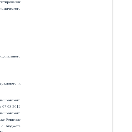
иентирования
ономического
иципального
ерального и
нышковского
я 07.03.2012
нышковского
 же Решение
я о бюджете