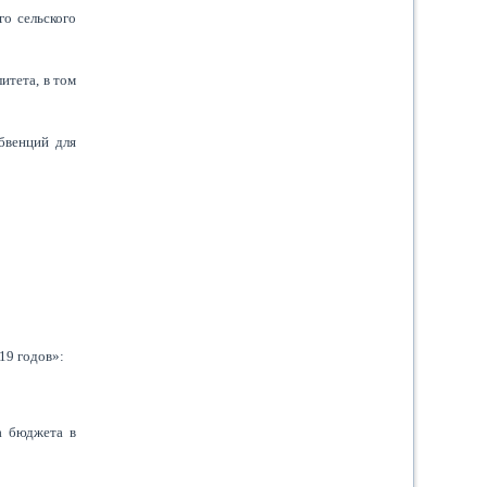
го сельского
итета, в том
бвенций для
19 годов»:
а бюджета в