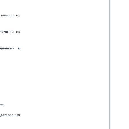
 наличии их
атами на их
ационных и
тв;
 договорных