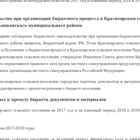
ного района Волгоградской области на 2017 год и плановый период 2018 и 20
ьства при организации бюджетного процесса в Красноярском с
нышковского муниципального района
ими соблюдение бюджетного законодательства при организации бюджетного
ного района являются, Бюджетный кодекс РФ, Устав Красноярского сельског
 и Положение о бюджетном процессе в Красноярском сельском поселении Че
расноярском сельском поселении утверждено Решением Совета депутатов Кр
ого нормативного правового акта органа местного самоуправления предусмотре
ипах организации местного самоуправления в Российской Федерации».
асноярском сельском поселении определен перечень документов и материал
 одновременно с проектом решения о бюджете поселения.
ых к проекту бюджета документов и материалов
ского сельского поселения на 2017 год и на плановый период 2018 и 2019
 на 2017-2019 годы;
звития сельского поселения за истекший период финансового года и ожид