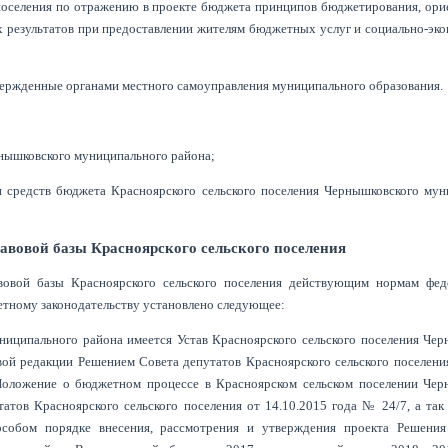
 поселения по отражению в проекте бюджета принципов бюджетирования, ор
ых результатов при предоставлении жителям бюджетных услуг и социально-эк
вержденные органами местного самоуправления муниципального образования.
рнышковского муниципального района;
и средств бюджета Красноярского сельского поселения Чернышковского мун
авовой базы Красноярского сельского поселения
вовой базы Красноярского сельского поселения действующим нормам фед
етному законодательству установлено следующее:
иципального района имеется Устав Красноярского сельского поселения Чер
ой редакции Решением Совета депутатов Красноярского сельского поселени
оложение о бюджетном процессе в Красноярском сельском поселении Чер
атов Красноярского сельского поселения от 14.10.2015 года № 24/7, а так
 особом порядке внесения, рассмотрения и утверждения проекта Решени