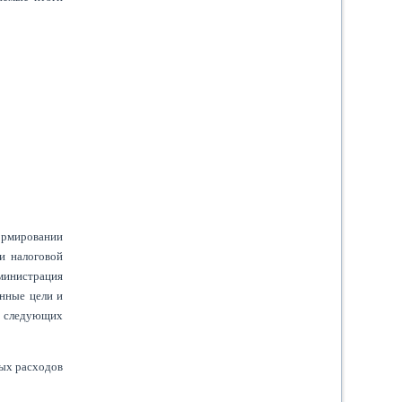
ормировании
и налоговой
министрация
енные цели и
и следующих
ных расходов