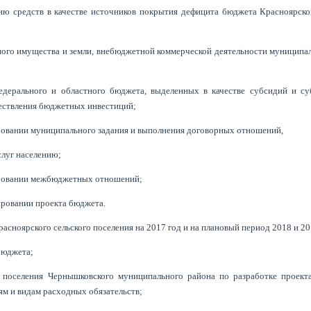
ию средств в качестве источников покрытия дефицита бюджета Красноярско
ного имущества и земли, внебюджетной коммерческой деятельности муниципал
федерального и областного бюджета, выделенных в качестве субсидий и су
ествления бюджетных инвестиций;
ровании муниципального задания и выполнения договорных отношений,
слуг населению;
ировании межбюджетных отношений;
ровании проекта бюджета.
сноярского сельского поселения на 2017 год и на плановый период 2018 и 20
бюджета;
о поселения Чернышковского муниципального района по разработке проект
ьям и видам расходных обязательств;