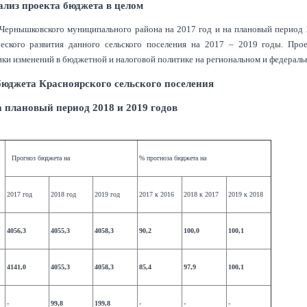
лиз проекта бюджета в целом
Чернышковского муниципального района на 2017 год и на плановый период 
ческого развития данного сельского поселения на 2017 – 2019 годы. Про
мики изменений в бюджетной и налоговой политике на региональном и федераль
юджета Красноярского сельского поселения
на плановый период 2018 и 2019 годов
Прогноз бюджета на
% прогноза бюджета на
2017 год
2018 год
2019 год
2017 к 2016
2018 к 2017
2019 к 2018
4056,3
4055,3
4058,3
90,2
100,0
100,1
4141,0
4055,3
4058,3
85,4
97,9
100,1
-
99,8
199,8
-
-
-