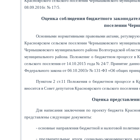
Красноярского сельского поселения Чернышковского муниципаль
08.09.2016г. № 17/5.
Оценка соблюдения бюджетного законодател
поселении Чер
Основными нормативными правовыми актами, регулирующ
Красноярском сельском поселении Чернышковского муниципаль
Чернышковского муниципального района Волгоградской области
муниципального района. Положение о бюджетном процессе в К
сельского поселения от 14.10.2015 года № 24/7. Принятие данн
Федерального закона от 06.10.2003г № 131-ФЗ «Об общих принц
Пунктом 2 ст.11 Положения о бюджетном процессе в Кр
вносится в Совет депутатов Красноярского сельского поселения
Оценка представленн
Для написания заключения по проекту бюджета Краснояр
представлены следующие документы:
- основные направления бюджетной и налоговой политики
- предварительные итоги социально-экономического ра