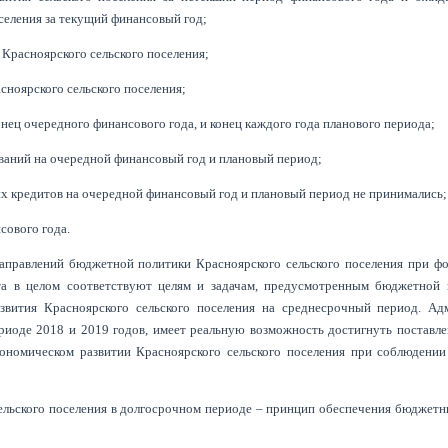
селения за текущий финансовый год;
 Красноярского сельского поселения;
сноярского сельского поселения;
нец очередного финансового года, и конец каждого года планового периода;
ваний на очередной финансовый год и плановый период;
ых кредитов на очередной финансовый год и плановый период не принимались;
сового года.
направлений бюджетной политики Красноярского сельского поселения при ф
та в целом соответствуют целям и задачам, предусмотренным бюджетной 
азвития Красноярского сельского поселения на среднесрочный период. Ад
ериоде 2018 и 2019 годов, имеет реальную возможность достигнуть поставл
кономическом развитии Красноярского сельского поселения при соблюдени
ельского поселения в долгосрочном периоде – принцип обеспечения бюджет