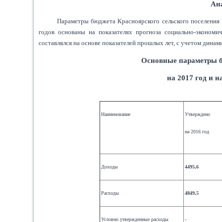
Ана
Параметры бюджета Красноярского сельского поселения 
годов основаны на показателях прогноза социально-экономи
составлялся на основе показателей прошлых лет, с учетом дина
Основные параметры б
на 2017 год и 
Наименование
Утверждено
на 2016 год
Доходы
4495,6
Расходы
4849,5
Условно утвержденные расходы
-