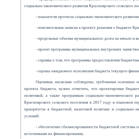
социально-экономического развития Красноярского сельского по
- показатели прогноза социально-экономического развития
- пояснительная записка к проекту решения о бюджете Кра
- предельные объемы муниципального долга на начало и ко
- проект программы муниципальных внутренних заимство
- справка о том, что программы предоставления бюджетн
- оценка ожидаемого исполнения бюджета текущего финан
Оценивая, насколько соблюдены, требования основных 
проекта бюджета, нужно отметить, что проектировки бюдже
политикой, а также программам социально-экономического р
Красноярского сельского поселения в 2017 году и плановом п
приоритеты в бюджетной, налоговой политике и социально-э
условий:
- обеспечение сбалансированности бюджетной системы с
источниками их финансирования;