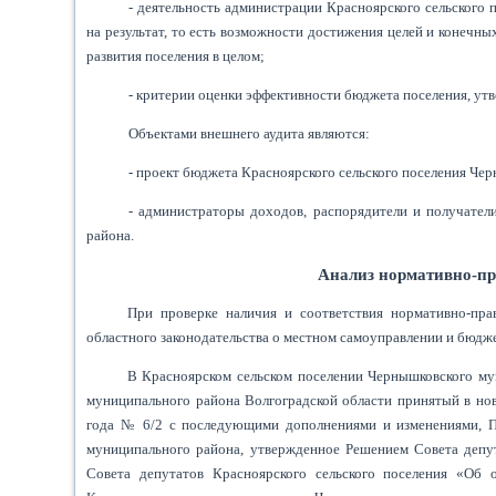
- деятельность администрации Красноярского сельского
на результат, то есть возможности достижения целей и конечн
развития поселения в целом;
- критерии оценки эффективности бюджета поселения, ут
Объектами внешнего аудита являются:
- проект бюджета Красноярского сельского поселения Че
- администраторы доходов, распорядители и получател
района.
Анализ нормативно-пр
При проверке наличия и соответствия нормативно-пра
областного законодательства о местном самоуправлении и бюдж
В Красноярском сельском поселении Чернышковского мун
муниципального района Волгоградской области принятый в нов
года № 6/2 с последующими дополнениями и изменениями, П
муниципального района, утвержденное Решением Совета депут
Совета депутатов Красноярского сельского поселения «Об