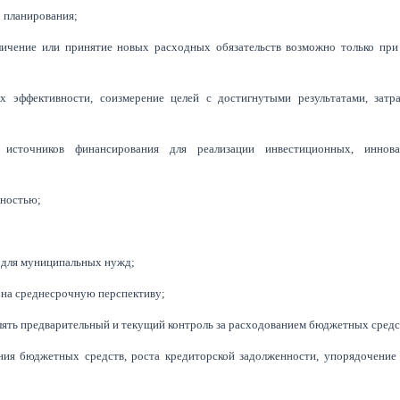
о планирования;
еличение или принятие новых расходных обязательств возможно только при
 эффективности, соизмерение целей с достигнутыми результатами, затр
 источников финансирования для реализации инвестиционных, иннов
нностью;
г для муниципальных нужд;
на среднесрочную перспективу;
влять предварительный и текущий контроль за расходованием бюджетных средс
ния бюджетных средств, роста кредиторской задолженности, упорядочение