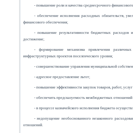
- повышение роли и качества среднесрочного финансовог
- обеспечение исполнения расходных обязательств, ув
финансового обеспечения;
- повышение результативности бюджетных расходов их
достижение;
- формирование механизма привлечения различных
инфраструктурных проектов поселенческого уровня;
- совершенствование управления муниципальной собстве
- адресное предоставление льгот;
- повышение эффективности закупок товаров, работ, услу
- обеспечить предсказуемость межбюджетных отношений 
- в процессе казначейского исполнения бюджета осущест
- недопущение необоснованного незаконного расходова
отношений.