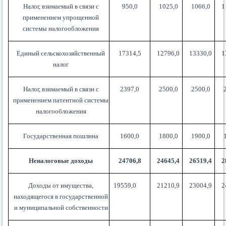
Налог, взимаемый в связи с
950,0
1025,0
1066,0
1
применением упрощенной
системы налогообложения
Единый сельскохозяйственный
17314,5
12796,0
13330,0
1
налог
Налог, взимаемый в связи с
2397,0
2500,0
2500,0
применением патентной системы
налогообложения
Государственная пошлина
1600,0
1800,0
1900,0
Неналоговые доходы
24706,8
24645,4
26519,4
2
Доходы от имущества,
19559,0
21210,9
23004,9
2
находящегося в государственной
и муниципальной собственности