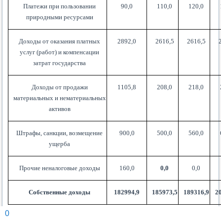
Платежи при пользовании
90,0
110,0
120,0
природными ресурсами
Доходы от оказания платных
2892,0
2616,5
2616,5
услуг (работ) и компенсации
затрат государства
Доходы от продажи
1105,8
208,0
218,0
материальных и нематериальных
активов
Штрафы, санкции, возмещение
900,0
500,0
560,0
ущерба
Прочие неналоговые доходы
160,0
0,0
0,0
Собственные доходы
182994,9
185973,5
189316,9
2
0
Оценка ожидаемого исполнения бюджета Чернышковского