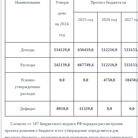
Наименование
Утверж
Прогноз бюджета на
дено
2025 год
2026 год
2027 го
на 2024
год
Доходы
534129,8
656419,6
512216,9
533153
Расходы
542139,8
667749,4
512216,9
533153
Условно
0,0
0,0
4750,0
10450,
утвержденные
расходы
Дефицит
-8010,0
-11329,8
0,0
0,0
Согласно ст. 187 Бюджетного кодекса РФ порядок рассмотрения
проекта решения о бюджете и его утверждение определяется для
местного бюджета – муниципальным правовым актом представительного