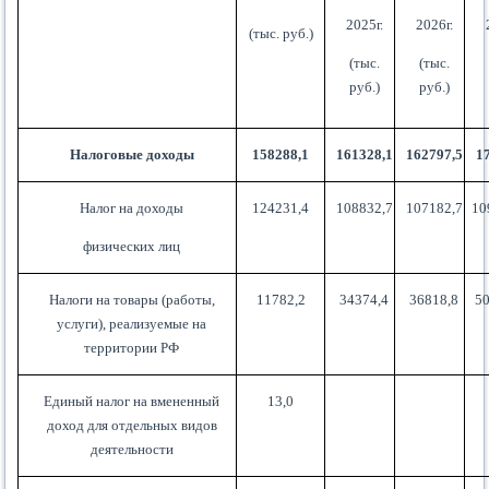
2025г.
2026г.
(тыс. руб.)
(тыс.
(тыс.
руб.)
руб.)
Налоговые доходы
158288,1
161328,1
162797,5
1
Налог на доходы
124231,4
108832,7
107182,7
10
физических лиц
Налоги на товары (работы,
11782,2
34374,4
36818,8
5
услуги), реализуемые на
территории РФ
Единый налог на вмененный
13,0
доход для отдельных видов
деятельности