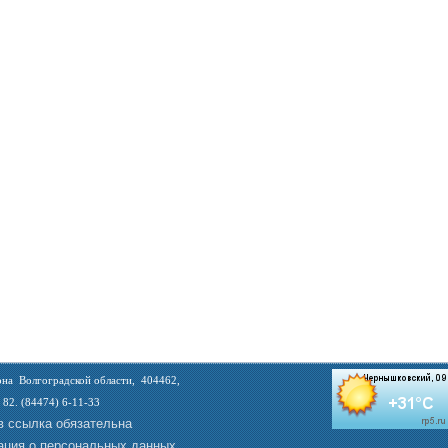
на Волгоградской области, 404462,
 82. (84474) 6-11-33
в ссылка обязательна
ция о персональных данных