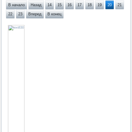
В начало
Назад
14
15
16
17
18
19
20
21
22
23
Вперед
В конец