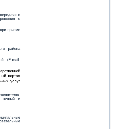
передачи в
 решения о
 при приеме
ого района
ой (
E
-
mail
:
дарственной
иный портал
ьных услуг
 заявителю.
я точный и
иципальные
овательные