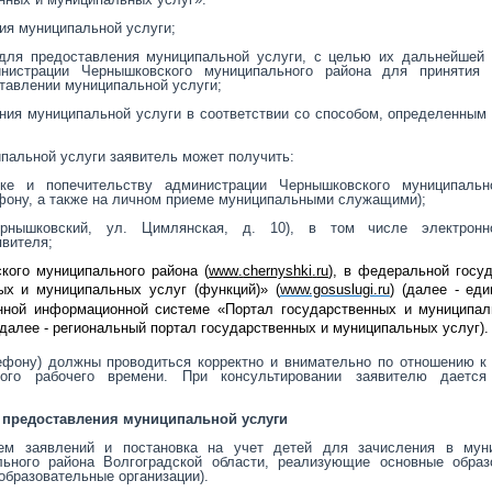
ия муниципальной услуги;
 для предоставления муниципальной услуги, с целью их дальнейшей 
нистрации Чернышковского муниципального района для принятия
ставлении муниципальной услуги;
ения муниципальной услуги в соответствии со способом, определенным
пальной услуги заявитель может получить:
ке и попечительству администрации Чернышковского муниципальн
фону, а также на личном приеме муниципальными служащими);
Чернышковский, ул. Цимлянская, д. 10), в том числе электронн
явителя;
кого муниципального района (
www
.
chernyshki
.
ru
), в федеральной госу
х и муниципальных услуг (функций)» (
www.gosuslugi.ru
) (далее - ед
енной информационной системе «Портал государственных и муниципал
 (далее - региональный портал государственных и муниципальных услуг).
лефону) должны проводиться корректно и внимательно по отношению к
ного рабочего времени. При консультировании заявителю даетс
т предоставления муниципальной услуги
ием заявлений и постановка на учет детей для зачисления в мун
льного района Волгоградской области, реализующие основные образ
образовательные организации).