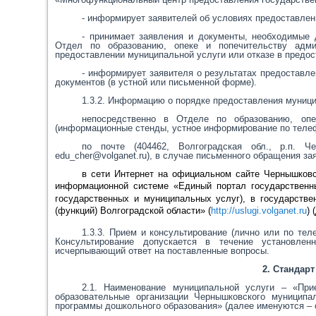
- информирует заявителей об условиях предоставлен
- принимает заявления и документы, необходимые
Отдел по образованию, опеке и попечительству адми
предоставлении муниципальной услуги или отказе в предо
- информирует заявителя о результатах предоставл
документов (в устной или письменной форме).
1.3.2. Информацию о порядке предоставления муници
непосредственно в Отделе по образованию, опе
(информационные стенды, устное информирование по теле
по почте (404462, Волгоградская обл., р.п. 
edu
_
cher
@
volganet
.
ru
), в случае письменного обращения за
в сети Интернет на официальном сайте Чернышковс
информационной системе «Единый портал государственны
государственных и муниципальных услуг), в государств
(функций) Волгоградской области» (
http://uslugi.volganet.ru
)
1.3.3. Прием и консультирование (лично или по те
Консультирование допускается в течение установлен
исчерпывающий ответ на поставленные вопросы.
2. Стандар
2.1. Наименование муниципальной услуги – «Пр
образовательные организации Чернышковского муниципа
программы дошкольного образования» (далее именуются – 