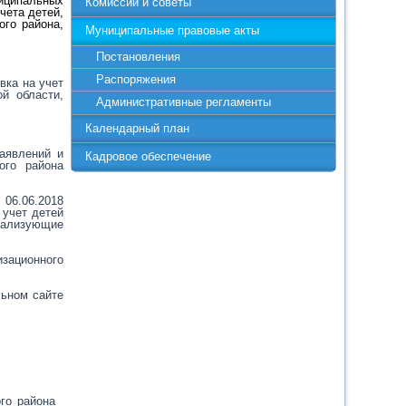
ниципальных
Комиссии и советы
чета детей,
го района,
Муниципальные правовые акты
Постановления
Распоряжения
вка на учет
й области,
Административные регламенты
Календарный план
аявлений и
Кадровое обеспечение
ого района
 06.06.2018
 учет детей
реализующие
изационного
льном сайте
ого района