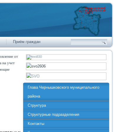
Приём граждан
овление от
а на учет
зующие
Глава Чернышковского муниципального
района
Структура
Структурные подразделения
Контакты