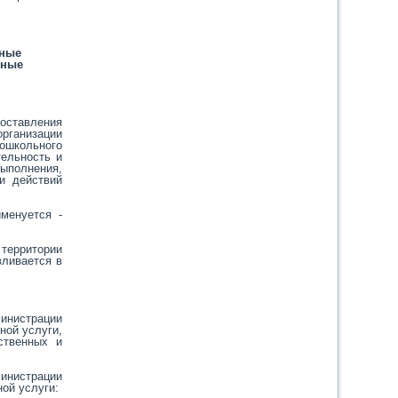
ьные
вные
оставления
рганизации
ошкольного
тельность и
выполнения,
и действий
менуется -
 территории
вливается в
инистрации
ной услуги,
ственных и
инистрации
ой услуги: