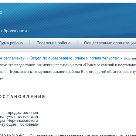
о
 образования
Дума района
Поселения района
Общественные организации
е регламенты
Отдел по образованию, опеке и попечительству
Постан
амента предоставления муниципальной услуги «Прием заявлений и постановк
зации Чернышковского муниципального района Волгоградской области, реали
я»
О С Т А Н О В Л Е Н И Е
 предоставления
 на учет детей для
ции Чернышковского
лизующие основные