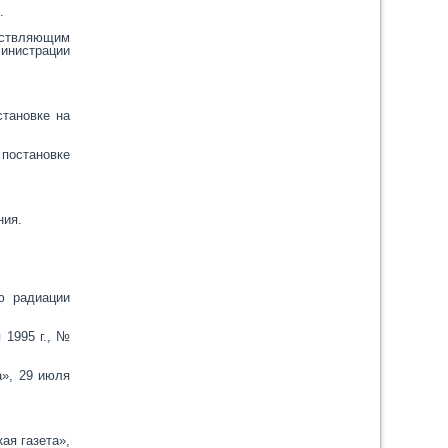
.
ествляющим
инистрации
становке на
 постановке
ния.
ю радиации
 1995 г., №
а», 29 июля
ая газета»,