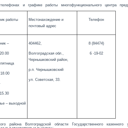
телефонах и графике работы многофункционального центра пред
фик работы
Местонахождение и
Телефон
почтовый адрес
ник –
404462,
8 (84474)
 20.00
Волгоградская обл.,
6 -19-02
Чернышковский район,
 пятница
р.п. Чернышковский
 18.00
ул. Советская, 33.
–
 15.30
нье – выходной
го района Волгоградской области Государственного казенного 
нных и муниципальных услуг»: