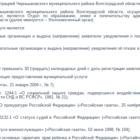
трацией Чернышковского муниципального района Волгоградской области
нышковского муниципального района Волгоградской области, осущ
ги, является Отдел по образованию, опеке и попечительству адм
сти (далее именуется – Уполномоченный орган).
уги является:
ные организации и выдача (направление) заявителю уведомления о по
;
вательные организации и выдача (направление) уведомления об отказе в
 превышать 30 (тридцать) календарных дней с даты регистрации заявле
ующих предоставление муниципальной услуги:
а», 21 января 2009 г., № 7);
№ 1244-1 «О социальной защите граждан, подвергшихся воздействи
ти СНД и ВС РСФСР», 1991, № 21);
О прокуратуре Российской Федерации» («Российская газета», 25 ноября
3132-1 «О статусе судей в Российской Федерации» («Российская газет
тусе военнослужащих» («Российская газета», 02 июня 1998, № 104);
 основных гарантиях прав ребенка в Российской Федерации» («Российск