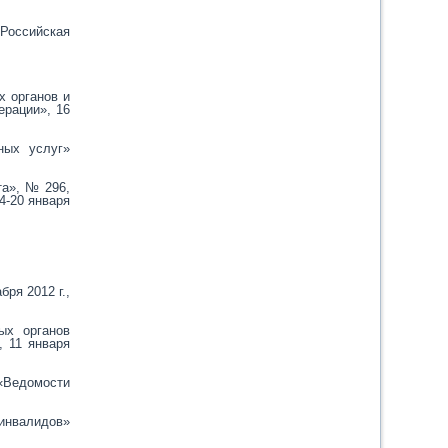
Российская
х органов и
ерации», 16
ных услуг»
та», № 296,
4-20 января
ря 2012 г.,
ых органов
, 11 января
(«Ведомости
 инвалидов»