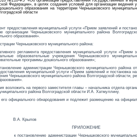
2010
№
210-ФЗ
«Об организации предоставления государственных и му
ской Федерации»,
в целях создания условий для организации ведения у
школьного образования на территории Чернышковского муниципально
гоградской области
ент предоставления муниципальной услуги «Прием заявлений и постано
е организации Чернышковского муниципального района Волгоградско
ьного образования».
истрации Чернышковского муниципального района:
ативного регламента предоставления муниципальной услуги «Прием з
альные образовательные учреждения Чернышковского муниципальн
овательные программы дошкольного образования»;
тановление администрации Чернышковского муниципального района от
доставления муниципальной услуги «Прием заявлений и постановка на
ения Чернышковского муниципального района Волгоградской области, 
разования».
ия возложить на первого заместителя главы – начальника отдела орган
униципального района Волгоградской области И.А. Хатмуллину.
я его официального обнародования и подлежит размещению на официа
А. Крылов
ПРИЛОЖЕНИЕ
к постановлению администрации Чернышковского муниципальн