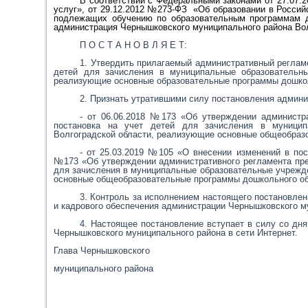
В соответствии с Федеральными законами от 27.07.
услуг», от 29.12.2012
№
273-ФЗ
«Об образовании в Россий
подлежащих обучению по образовательным программам до
администрация Чернышковского муниципального района Вол
П О С Т А Н О В Л Я Е Т:
1. Утвердить прилагаемый административный реглам
детей для зачисления в муниципальные образовательны
реализующие основные образовательные программы дошкол
2. Признать утратившими силу постановления админ
- от 06.06.2018 №173 «Об утверждении администр
постановка на учет детей для зачисления в муницип
Волгоградской области, реализующие основные общеобраз
- от 25.03.2019 №105 «О внесении изменений в пос
№173 «Об утверждении административного регламента пре
для зачисления в муниципальные образовательные учрежд
основные общеобразовательные программы дошкольного об
3. Контроль за исполнением настоящего постановлен
и кадрового обеспечения администрации Чернышковского м
4. Настоящее постановление вступает в силу со дн
Чернышковского муниципального района в сети Интернет.
Глава Чернышковского
муниципального района В.