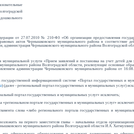
разовательные
лгоградской
 дошкольного
дерации от 27.07.2010 № 210-ФЗ «Об организации предоставления госуда
равовых актов Чернышковского муниципального района в соответствие д
ти, администрация Чернышковского муниципального района Волгоградской об
я муниципальной услуги «Прием заявлений и постановка на учет детей для 
муниципального района Волгоградской области, реализующие основные обра
овлением администрации Чернышковского муниципального района от 16.0
а «в государственной информационной системе «Портал государственных и м
ru
) (далее - региональный портал государственных и муниципальных услуг) ис
гиональный портал государственных и муниципальных услуг» исключить;
лова «региональном портале государственных и муниципальных услуг» исключит
егламента слова «либо регионального портала государственных и муниципа
возложить на первого заместителя главы – начальника отдела организацион
нышковского муниципального района Волгоградской области И.А. Хатмуллину
я его официального обнародования и подлежит размещению на официа