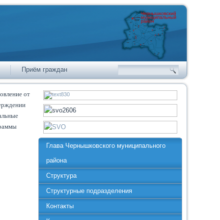
Приём граждан
овление от
верждении
пальные
граммы
Глава Чернышковского муниципального
района
Структура
Структурные подразделения
Контакты