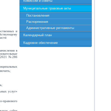
Комиссии и советы
Муниципальные правовые акты
Постановления
Распоряжения
Административные регламенты
рственных и
ействующему
Календарный план
ласти
Кадровое обеспечение
зачисления в
зовательные
8.2021 №286
униципальных
ключить;
ь;
льных услуг»
но-правового
.
льном сайте