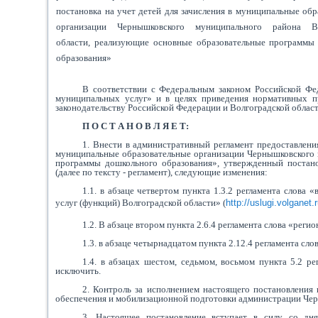
постановка на учет детей для зачисления в муниципальные об
организации Чернышковского муниципального района Во
области, реализующие основные образовательные программы
образования»
В соответствии с Федеральным законом Российской Фе
муниципальных услуг» и в целях приведения нормативных п
законодательству Российской Федерации и Волгоградской облас
П О С Т А Н О В Л Я Е Т:
1. Внести в административный регламент предоставлени
муниципальные образовательные организации Чернышковского 
программы дошкольного образования», утвержденный постан
(далее по тексту - регламент), следующие изменения:
1.1. в абзаце четвертом пункта 1.3.2 регламента слов
услуг (функций) Волгоградской области» (
http://uslugi.volganet.
1.2. В абзаце втором пункта 2.6.4 регламента слова «ре
1.3. в абзаце четырнадцатом пункта 2.12.4 регламента с
1.4. в абзацах шестом, седьмом, восьмом пункта 5.2 р
исключить.
2. Контроль за исполнением настоящего постановления 
обеспечения и мобилизационной подготовки администрации Чер
3. Настоящее постановление вступает в силу со дн