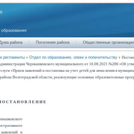
о
 образования
Дума района
Поселения района
Общественные организации
е регламенты
Отдел по образованию, опеке и попечительству
Постан
 администрации Чернышковского муниципального от 16.08.2021 №286 «Об ут
луги «Прием заявлений и постановка на учет детей для зачисления в муници
района Волгоградской области, реализующие основные образовательные про
П О С Т А Н О В Л Е Н И Е
рнышковского
истративного
 заявлений и