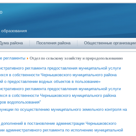
о
 образования
Дума района
Поселения района
Общественные организации
е регламенты
Отдел по сельскому хозяйству и природопользованию
истративного регламента предоставления муниципальной услуги
ихся в собственности Чернышковского муниципального района
ий о предоставлении водных объектов в пользование»
истративного регламента предоставления муниципальной услуги
ихся в собственности Чернышковского муниципального района
оров водопользования"
ункции по осуществлению муниципального земельного контроля на
и дополнений в постановление администрации Чернышковского
нии административного регламента по исполнению муниципальной