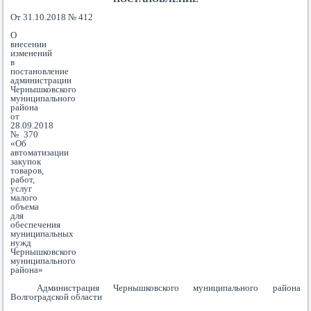
От 31.10.2018 № 412
О
внесении
изменений
в
постановление
администрации
Чернышковского
муниципального
района
от
28.09.2018
№370
«Об
автоматизации
закупок
товаров,
работ,
услуг
малого
объема
для
обеспечения
муниципальных
нужд
Чернышковского
муниципального
района»
Администрация Чернышковского муниципального района
Волгоградской области