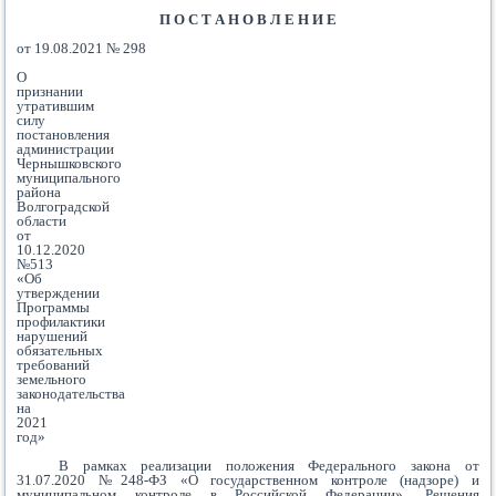
П О С Т А Н О В Л Е Н И Е
от 19.08.2021 № 298
О
признании
утратившим
силу
постановления
администрации
Чернышковского
муниципального
района
Волгоградской
области
от
10.12.2020
№513
«Об
утверждении
Программы
профилактики
нарушений
обязательных
требований
земельного
законодательства
на
2021
год»
В рамках реализации положения Федерального закона от
31.07.2020 №248-ФЗ «О государственном контроле (надзоре) и
муниципальном контроле в Российской Федерации», Решения